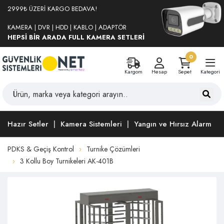
2999₺ ÜZERİ KARGO BEDAVA!
KAMERA | DVR | HDD | KABLO | ADAPTÖR
HEPSİ BİR ARADA FULL KAMERA SETLERİ
0
Kargom
Hesap
Sepet
Kategori
Hazır Setler
Kamera Sistemleri
Yangın ve Hırsız Alarm
PDKS & Geçiş Kontrol
Turnike Çözümleri
3 Kollu Boy Turnikeleri AK-401B