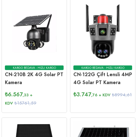
KARGO BEDAVA - HIZLI KARGO
KARGO BEDAVA - HIZLI KARGO
CN-210B 2K 4G Solar PT
CN-122G Çift Lensli 4MP
Kamera
4G Solar PT Kamera
₺
6.567
₺
3.747
₺8994,61
,33
+
,76
+ KDV
₺15761,59
KDV