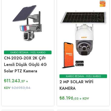
KARGO BEDAVA - HIZLI KARGO
CN-202G-20X 2K Çift
Lensli Düşük Güçlü 4G
Solar PTZ Kamera
KARGO BEDAVA - HIZLI KARGO
₺
11.243
,27
+
2 MP SOLAR WİFİ
₺26983,84
KDV
KAMERA
₺
8.196
,03
+ KDV