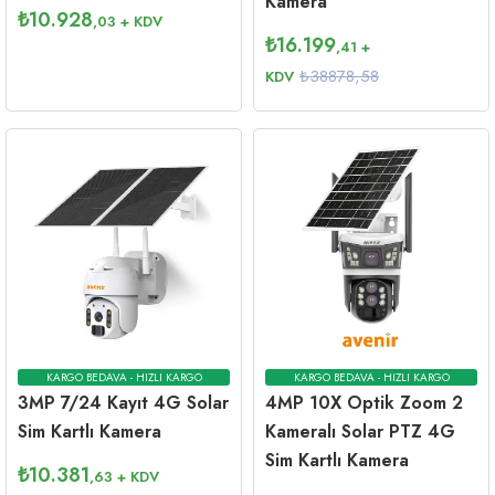
Kamera
₺
10.928
,03
+ KDV
₺
16.199
,41
+
₺38878,58
KDV
KARGO BEDAVA - HIZLI KARGO
KARGO BEDAVA - HIZLI KARGO
3MP 7/24 Kayıt 4G Solar
4MP 10X Optik Zoom 2
Sim Kartlı Kamera
Kameralı Solar PTZ 4G
Sim Kartlı Kamera
₺
10.381
,63
+ KDV