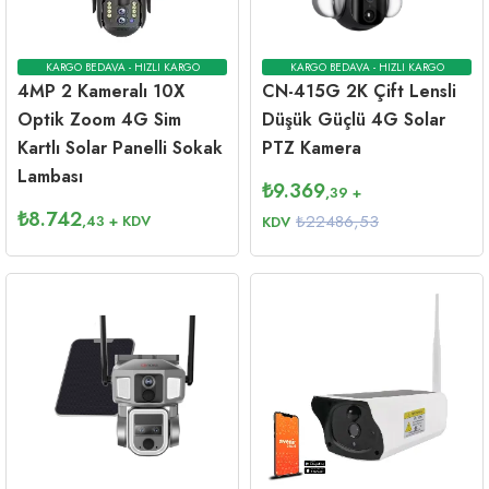
KARGO BEDAVA - HIZLI KARGO
KARGO BEDAVA - HIZLI KARGO
4MP 2 Kameralı 10X
CN-415G 2K Çift Lensli
Optik Zoom 4G Sim
Düşük Güçlü 4G Solar
Kartlı Solar Panelli Sokak
PTZ Kamera
Lambası
₺
9.369
,39
+
₺
8.742
₺22486,53
,43
+ KDV
KDV