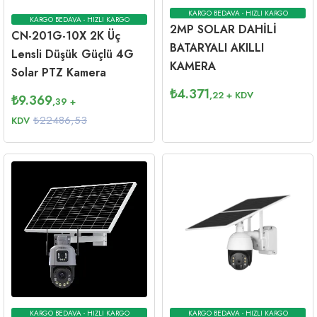
KARGO BEDAVA - HIZLI KARGO
KARGO BEDAVA - HIZLI KARGO
2MP SOLAR DAHİLİ
CN-201G-10X 2K Üç
BATARYALI AKILLI
Lensli Düşük Güçlü 4G
KAMERA
Solar PTZ Kamera
₺
4.371
,22
+ KDV
₺
9.369
,39
+
₺22486,53
KDV
KARGO BEDAVA - HIZLI KARGO
KARGO BEDAVA - HIZLI KARGO