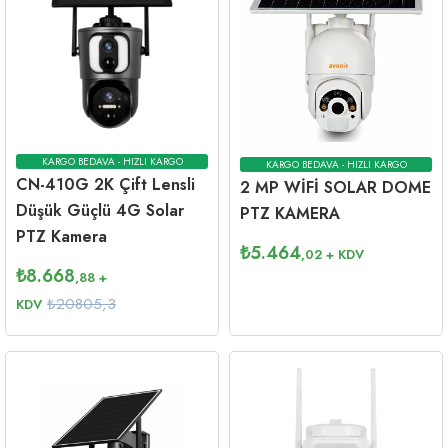
KARGO BEDAVA - HIZLI KARGO
KARGO BEDAVA - HIZLI KARGO
CN-410G 2K Çift Lensli
2 MP WİFİ SOLAR DOME
Düşük Güçlü 4G Solar
PTZ KAMERA
PTZ Kamera
₺
5.464
,02
+ KDV
₺
8.668
,88
+
₺20805,3
KDV