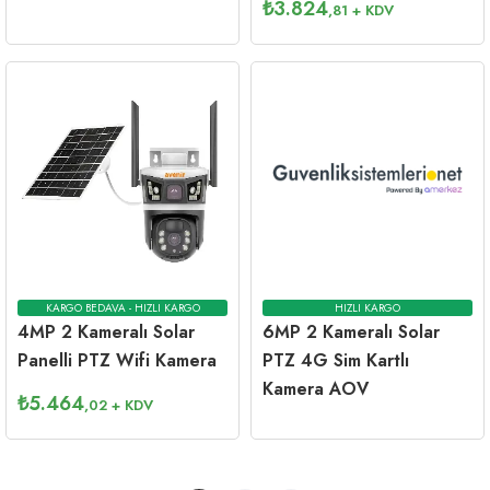
₺
3.824
,81
+ KDV
KARGO BEDAVA - HIZLI KARGO
HIZLI KARGO
4MP 2 Kameralı Solar
6MP 2 Kameralı Solar
Panelli PTZ Wifi Kamera
PTZ 4G Sim Kartlı
Kamera AOV
₺
5.464
,02
+ KDV