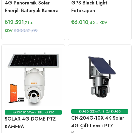
4G Panoramik Solar
GPS Black Light
Enerjili Bataryalı Kamera
Fotokapan
₺
12.521
₺
6.010
,71
+
,42
+ KDV
₺30052,09
KDV
KARGO BEDAVA - HIZLI KARGO
KARGO BEDAVA - HIZLI KARGO
CN-204G-10X 4K Solar
SOLAR 4G DOME PTZ
4G Çift Lensli PTZ
KAMERA