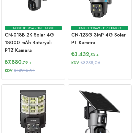
KARGO BEDAVA - HIZLI KARGO
KARGO BEDAVA - HIZLI KARGO
CN-018B 2K Solar 4G
CN-123G 3MP 4G Solar
18000 mAh Bataryalı
PT Kamera
PTZ Kamera
₺
3.432
,53
+
₺
7.880
₺8238,06
,79
+
KDV
₺18913,91
KDV