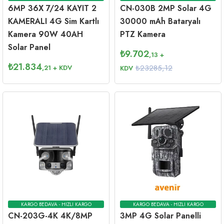
6MP 36X 7/24 KAYIT 2
CN-030B 2MP Solar 4G
KAMERALI 4G Sim Kartlı
30000 mAh Bataryalı
Kamera 90W 40AH
PTZ Kamera
Solar Panel
₺
9.702
,13
+
₺
21.834
₺23285,12
,21
+ KDV
KDV
KARGO BEDAVA - HIZLI KARGO
KARGO BEDAVA - HIZLI KARGO
CN-203G-4K 4K/8MP
3MP 4G Solar Panelli