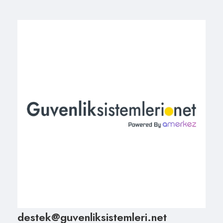
destek@guvenliksistemleri.net
+90 850 303 91 92
Pzt – Cum: 09:00-17:00 (UTC+3)
+90 501 550 91 92
Satış Destek
Pzt – Cum: 09:00-17:00 (UTC+3)
İptal ve İade Koşulları
Mesafeli Satış Sözleşmesi
Gizlilik Politikası
Ödeme ve Teslimat
Site Kullanım Şartları
KVKK Aydınlatma Metni