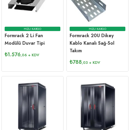
HIZLI KARGO
HIZLI KARGO
Formrack 2 Li Fan
Formrack 20U Dikey
Modülü Duvar Tipi
Kablo Kanalı Sağ-Sol
Takım
₺
1.576
,06
+ KDV
₺
788
,03
+ KDV