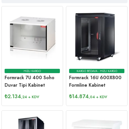
HIZLI KARGO
KARGO BEDAVA - HIZLI KARGO
Formrack 7U 400 Soho
Formrack 16U 600X800
Duvar Tipi Kabinet
Formline Kabinet
₺
2.134
₺
14.874
,24
+ KDV
,04
+ KDV