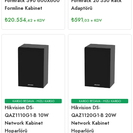
Formrack 39U 600X600
Formrack 2U 350 Rack
Formline Kabinet
Adaptörü
₺
20.554
₺
591
,42
+ KDV
,03
+ KDV
KARGO BEDAVA - HIZLI KARGO
KARGO BEDAVA - HIZLI KARGO
Hikvision DS-
Hikvision DS-
QAZ1110G1-B 10W
QAZ1120G1-B 20W
Network Kabinet
Network Kabinet
Hoparlörü
Hoparlörü