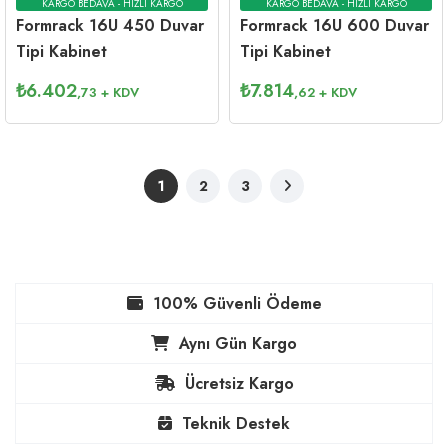
KARGO BEDAVA - HIZLI KARGO
KARGO BEDAVA - HIZLI KARGO
Formrack 16U 450 Duvar
Formrack 16U 600 Duvar
Tipi Kabinet
Tipi Kabinet
₺
6.402
₺
7.814
,73
+ KDV
,62
+ KDV
1
2
3
100% Güvenli Ödeme
Aynı Gün Kargo
Ücretsiz Kargo
Teknik Destek