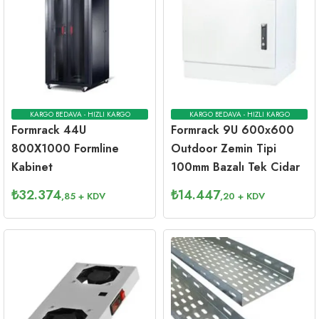
KARGO BEDAVA - HIZLI KARGO
KARGO BEDAVA - HIZLI KARGO
Formrack 44U
Formrack 9U 600x600
800X1000 Formline
Outdoor Zemin Tipi
Kabinet
100mm Bazalı Tek Cidar
₺
32.374
₺
14.447
,85
+ KDV
,20
+ KDV