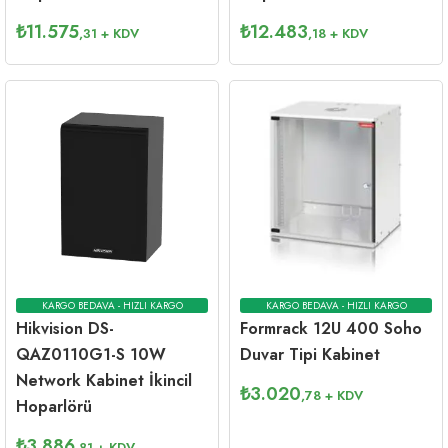
₺
11.575
₺
12.483
,31
+ KDV
,18
+ KDV
KARGO BEDAVA - HIZLI KARGO
KARGO BEDAVA - HIZLI KARGO
Hikvision DS-
Formrack 12U 400 Soho
QAZ0110G1-S 10W
Duvar Tipi Kabinet
Network Kabinet İkincil
₺
3.020
,78
+ KDV
Hoparlörü
₺
3.886
,81
+ KDV