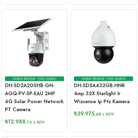
KARGO BEDAVA - HIZLI KARGO
KARGO BEDAVA - HIZLI KARGO
DH-SD2A200HB-GN-
DH-SD5A432GB-HNR
AGQ-PV-SP-EAU 2MP
4mp 32X Starlight Ir
4G Solar Power Network
Wizsense Ip Ptz Kamera
PT Camera
₺
39.975
,68
+ KDV
₺
12.988
,75
+ KDV