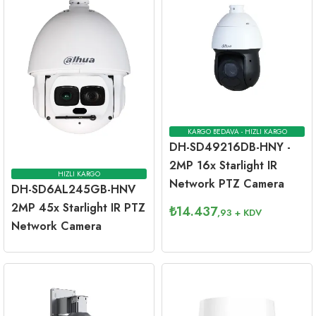
KARGO BEDAVA - HIZLI KARGO
DH-SD49216DB-HNY -
2MP 16x Starlight IR
HIZLI KARGO
Network PTZ Camera
DH-SD6AL245GB-HNV
2MP 45x Starlight IR PTZ
₺
14.437
,93
+ KDV
Network Camera