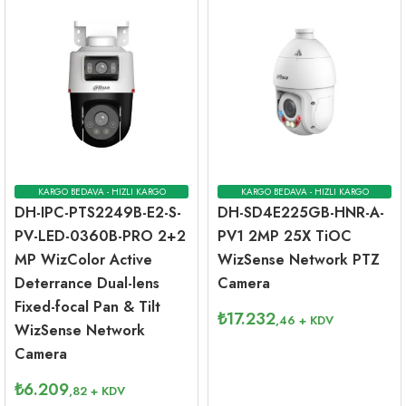
KARGO BEDAVA - HIZLI KARGO
KARGO BEDAVA - HIZLI KARGO
DH-IPC-PTS2249B-E2-S-
DH-SD4E225GB-HNR-A-
PV-LED-0360B-PRO 2+2
PV1 2MP 25X TiOC
MP WizColor Active
WizSense Network PTZ
Deterrance Dual-lens
Camera
Fixed-focal Pan & Tilt
₺
17.232
,46
+ KDV
WizSense Network
Camera
₺
6.209
,82
+ KDV