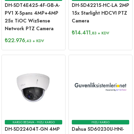
DH-SDT4E425-4F-GB-A-
DH-SD42215-HC-LA 2MP
PV1 X-Spans 4MP+4MP
15x Starlight HDCVI PTZ
25x TiOC WizSense
Camera
Network PTZ Camera
₺
14.411
,83
+ KDV
₺
22.976
,43
+ KDV
KARGO BEDAVA - HIZLI KARGO
HIZLI KARGO
DH-SD22404T-GN 4MP
Dahua SD60230U-HNI-