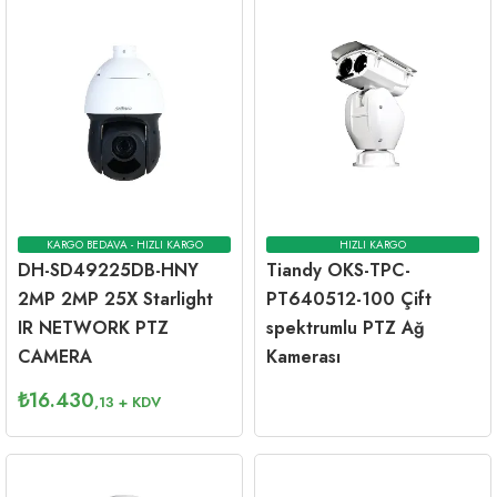
KARGO BEDAVA - HIZLI KARGO
HIZLI KARGO
DH-SD49225DB-HNY
Tiandy OKS-TPC-
2MP 2MP 25X Starlight
PT640512-100 Çift
IR NETWORK PTZ
spektrumlu PTZ Ağ
CAMERA
Kamerası
₺
16.430
,13
+ KDV