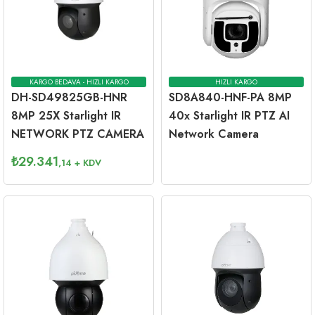
KARGO BEDAVA - HIZLI KARGO
HIZLI KARGO
DH-SD49825GB-HNR
SD8A840-HNF-PA 8MP
8MP 25X Starlight IR
40x Starlight IR PTZ AI
NETWORK PTZ CAMERA
Network Camera
₺
29.341
,14
+ KDV