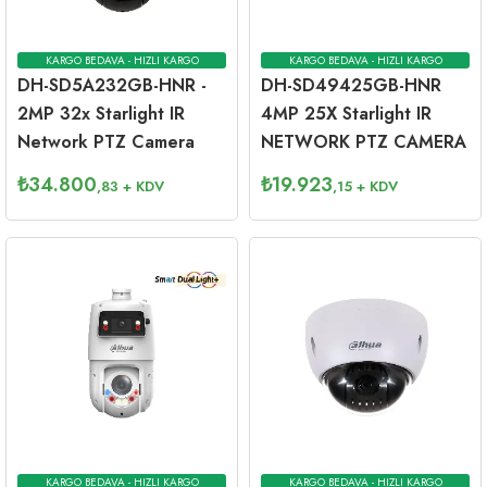
KARGO BEDAVA - HIZLI KARGO
KARGO BEDAVA - HIZLI KARGO
DH-SD5A232GB-HNR -
DH-SD49425GB-HNR
2MP 32x Starlight IR
4MP 25X Starlight IR
Network PTZ Camera
NETWORK PTZ CAMERA
₺
34.800
₺
19.923
,83
+ KDV
,15
+ KDV
KARGO BEDAVA - HIZLI KARGO
KARGO BEDAVA - HIZLI KARGO