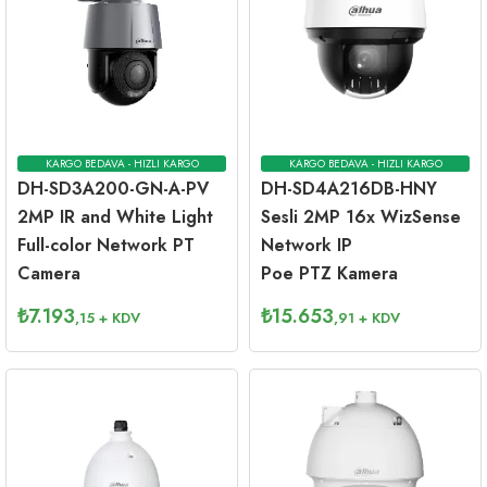
KARGO BEDAVA - HIZLI KARGO
KARGO BEDAVA - HIZLI KARGO
DH-SD3A200-GN-A-PV
DH-SD4A216DB-HNY
2MP IR and White Light
Sesli 2MP 16x WizSense
Full-color Network PT
Network IP
Camera
Poe PTZ Kamera
₺
7.193
₺
15.653
,15
+ KDV
,91
+ KDV