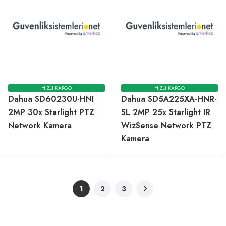
HIZLI KARGO
HIZLI KARGO
Dahua SD60230U-HNI
Dahua SD5A225XA-HNR-
2MP 30x Starlight PTZ
SL 2MP 25x Starlight IR
Network Kamera
WizSense Network PTZ
Kamera
1
2
3