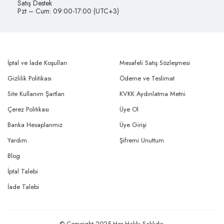
Satış Destek
Pzt – Cum: 09:00-17:00 (UTC+3)
İptal ve İade Koşulları
Mesafeli Satış Sözleşmesi
Gizlilik Politikası
Ödeme ve Teslimat
Site Kullanım Şartları
KVKK Aydınlatma Metni
Çerez Politikası
Üye Ol
Banka Hesaplarımız
Üye Girişi
Yardım
Şifremi Unuttum
Blog
İptal Talebi
İade Talebi
© Copyright 2025 Her Hakkı Saklıdır.