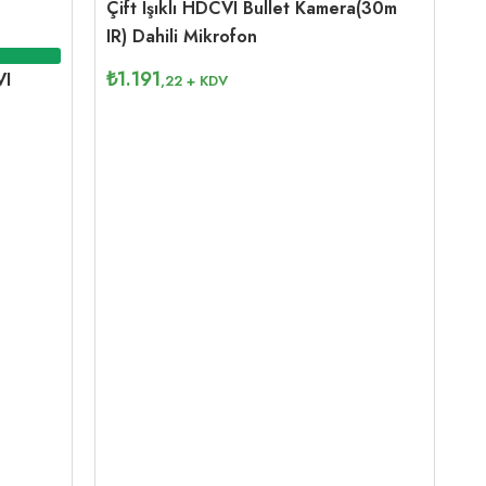
Çift Işıklı HDCVI Bullet Kamera(30m
IR) Dahili Mikrofon
₺
1.191
VI
,22
+ KDV