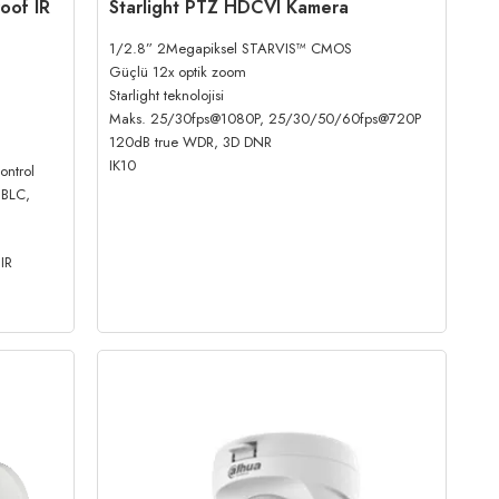
oof IR
Starlight PTZ HDCVI Kamera
1/2.8” 2Megapiksel STARVIS™ CMOS
Güçlü 12x optik zoom
Starlight teknolojisi
Maks. 25/30fps@1080P, 25/30/50/60fps@720P
120dB true WDR, 3D DNR
IK10
ontrol
 BLC,
IR