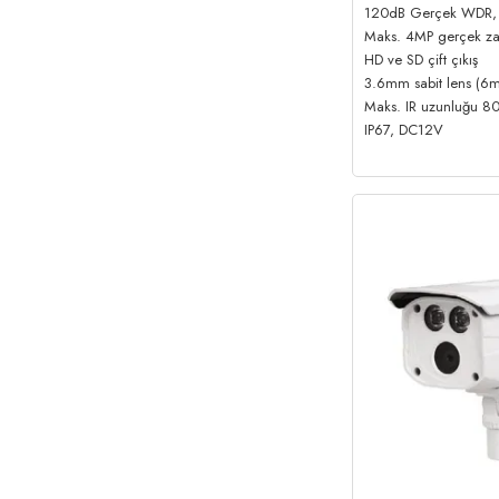
120dB Gerçek WDR,
Maks. 4MP gerçek z
HD ve SD çift çıkış
3.6mm sabit lens (6
Maks. IR uzunluğu 80m
IP67, DC12V