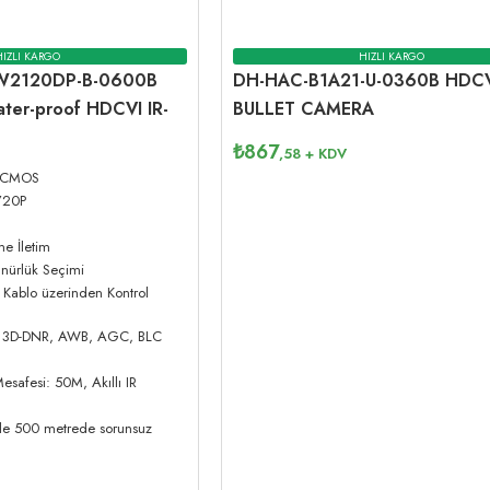
HIZLI KARGO
HIZLI KARGO
W2120DP-B-0600B
DH-HAC-B1A21-U-0360B HDC
ter-proof HDCVI IR-
BULLET CAMERA
₺
867
,58
+ KDV
l CMOS
720P
e İletim
ürlük Seçimi
Kablo üzerinden Kontrol
), 3D-DNR, AWB, AGC, BLC
esafesi: 50M, Akıllı IR
 ile 500 metrede sorunsuz