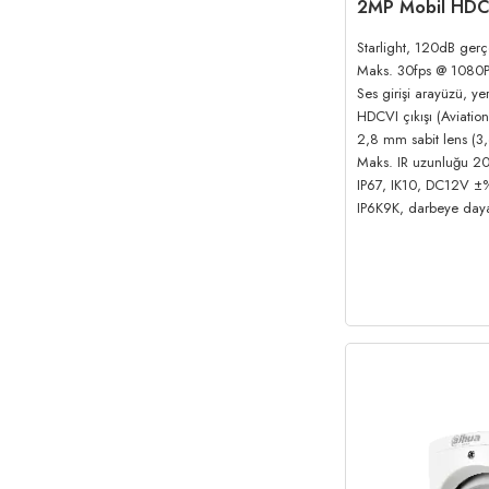
2MP Mobil HDC
Starlight, 120dB ge
Maks. 30fps @ 1080
Ses girişi arayüzü, ye
HDCVI çıkışı (Aviatio
2,8 mm sabit lens (3
Maks. IR uzunluğu 20
IP67, IK10, DC12V ±
IP6K9K, darbeye daya