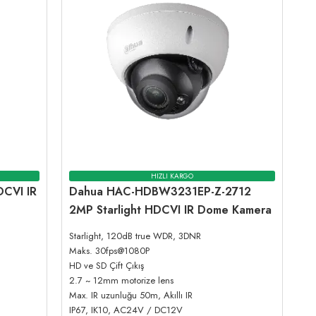
HIZLI KARGO
CVI IR
Dahua HAC-HDBW3231EP-Z-2712
2MP Starlight HDCVI IR Dome Kamera
Starlight, 120dB true WDR, 3DNR
Maks. 30fps@1080P
HD ve SD Çift Çıkış
2.7 ~ 12mm motorize lens
Max. IR uzunluğu 50m, Akıllı IR
IP67, IK10, AC24V / DC12V