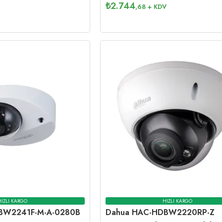
₺
2.744
,68
+ KDV
HIZLI KARGO
HIZLI KARGO
BW2241F-M-A-0280B
Dahua HAC-HDBW2220RP-Z