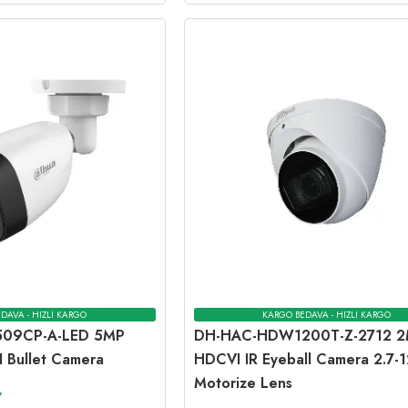
DAVA - HIZLI KARGO
KARGO BEDAVA - HIZLI KARGO
09CP-A-LED 5MP
DH-HAC-HDW1200T-Z-2712 
I Bullet Camera
HDCVI IR Eyeball Camera 2.7
Motorize Lens
V