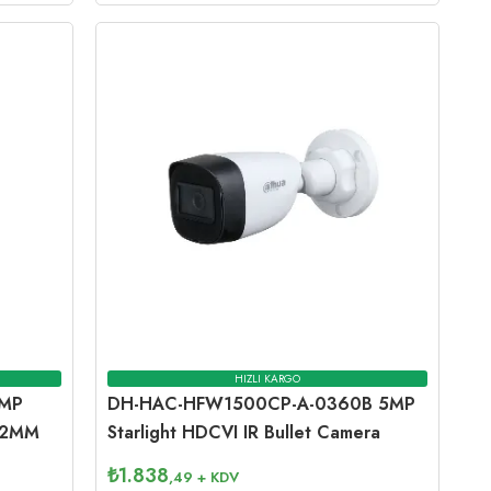
HIZLI KARGO
2MP
DH-HAC-HFW1500CP-A-0360B 5MP
-12MM
Starlight HDCVI IR Bullet Camera
₺
1.838
,49
+ KDV