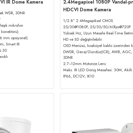
VI IR Dome Kamera
2.4Megapixel 1080P Vandal-pr
HDCVI Dome Kamera
rçek WDR, 3DNR
P
1/2.8” 2.4Megapiksel CMOS
rleşik mikrofon
25/30@1080P, 25/30/50/60fps@720P
n konektörü)
Yüksek Hız, Uzun Mesafe Real-Time İletim
,6 mm opsiyonel)
HD ve SD değiştirilebilir.
m, Smart IR
OSD Menüsü, koaksiyel kablo üzerinden k
% 30
DWDR, Gece/Gündüz(ICR), AWB, AGC,
nıklı
3DNR
2.7~12mm Motorize Lens
Maks. IR LED Görüş Mesafesi: 30M, Akıllı 
IP66, DC12V, IK10