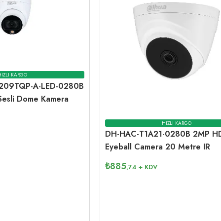
HIZLI KARGO
09TQP-A-LED-0280B
 Sesli Dome Kamera
HIZLI KARGO
DH-HAC-T1A21-0280B 2MP HD
Eyeball Camera 20 Metre IR
₺
885
,74
+ KDV