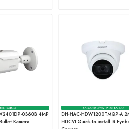
HIZLI KARGO
KARGO BEDAVA - HIZLI KARGO
W2401DP-0360B 4MP
DH-HAC-HDW1200TMQP-A 2
ullet Kamera
HDCVI Quick-to-install IR Eyeba