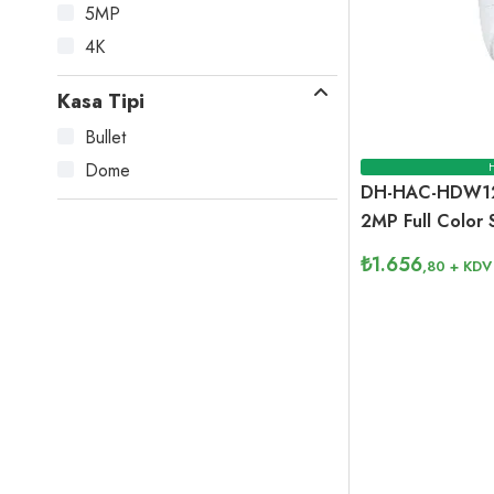
5MP
4K
Kasa Tipi
Bullet
Dome
DH-HAC-HDW12
2MP Full Color
₺
1.656
,80
+ KDV