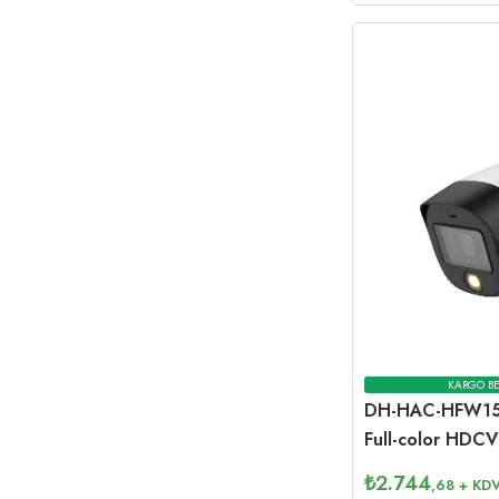
KARGO BE
DH-HAC-HFW15
Full-color HDCV
₺
2.744
,68
+ KD