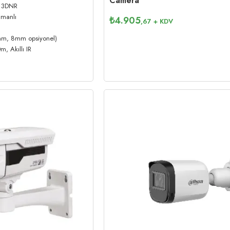
Camera
 3DNR
amanlı
₺
4.905
,67
+ KDV
mm, 8mm opsiyonel)
, Akıllı IR