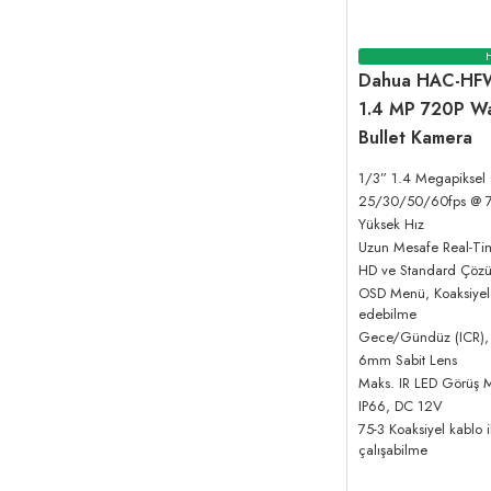
Dahua HAC-HF
1.4 MP 720P Wa
Bullet Kamera
1/3” 1.4 Megapikse
25/30/50/60fps @ 
Yüksek Hız
Uzun Mesafe Real-Tim
HD ve Standard Çözün
OSD Menü, Koaksiyel 
edebilme
Gece/Gündüz (ICR
6mm Sabit Lens
Maks. IR LED Görüş M
IP66, DC 12V
75-3 Koaksiyel kablo
çalışabilme