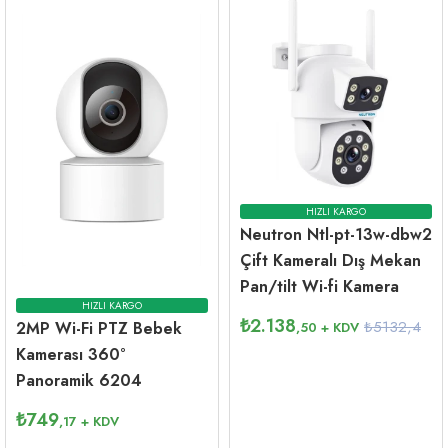
HIZLI KARGO
Neutron Ntl-pt-13w-dbw2
Çift Kameralı Dış Mekan
Pan/tilt Wi-fi Kamera
HIZLI KARGO
₺
2.138
₺5132,4
2MP Wi-Fi PTZ Bebek
,50
+ KDV
Kamerası 360°
Panoramik 6204
₺
749
,17
+ KDV