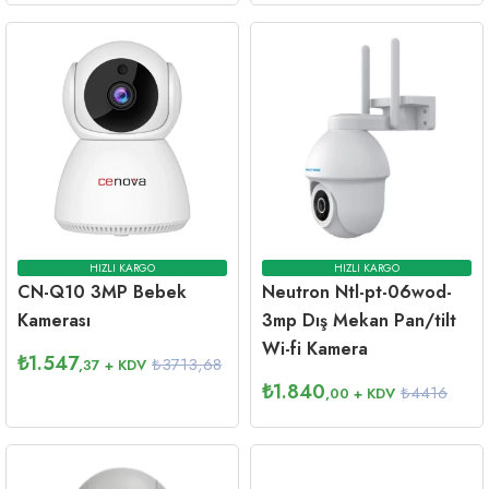
HIZLI KARGO
HIZLI KARGO
CN-Q10 3MP Bebek
Neutron Ntl-pt-06wod-
Kamerası
3mp Dış Mekan Pan/tilt
Wi-fi Kamera
₺
1.547
₺3713,68
,37
+ KDV
₺
1.840
₺4416
,00
+ KDV