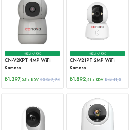
HIZLI KARGO
HIZLI KARGO
CN-V2KPT 4MP WiFi
CN-V21PT 2MP WiFi
Kamera
Kamera
₺
1.397
₺
1.892
₺3352,93
₺4541,3
,05
+ KDV
,21
+ KDV