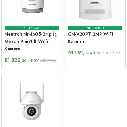
HIZLI KARGO
HIZLI KARGO
Neutron Ntl-ip05-3mp İç
CN-V20PT 2MP WiFi
Mekan Pan/tilt Wi-fi
Kamera
Kamera
₺
1.591
₺3819,79
,58
+ KDV
₺
1.322
₺3172,8
,00
+ KDV