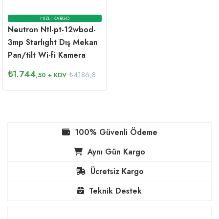
HIZLI KARGO
Neutron Ntl-pt-12wbod-
3mp Starlıght Dış Mekan
Pan/tilt Wi-fi Kamera
₺
1.744
₺4186,8
,50
+ KDV
100% Güvenli Ödeme
Aynı Gün Kargo
Ücretsiz Kargo
Teknik Destek