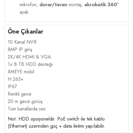
mikrofon,
duvar/tavan
montaj,
akrobatik 360°
ayak.
Öne Çıkanlar
10 Kanal NVR
8MP IP giriş
2K/4K HDMI & VGA
1× 8 TB HDD desteği
XMEYE mobil
H.265+
IP67
Renkli gece
20 m gece görüş
Tüm kanallarda ses
Not: HDD opsiyoneldir. PoE switch ile tek kablo
(Ethernet) üzerinden güç + data iletimi yapılabilir.