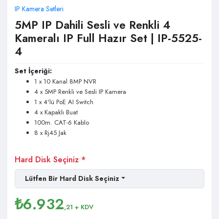
IP Kamera Setleri
5MP IP Dahili Sesli ve Renkli 4
Kameralı IP Full Hazır Set | IP-5525-
4
Set İçeriği:
1 x 10 Kanal 8MP NVR
4 x 5MP Renkli ve Sesli IP Kamera
1 x 4'lü PoE AI Switch
4 x Kapaklı Buat
100m. CAT-6 Kablo
8 x Rj45 Jak
Hard Disk Seçiniz *
Lütfen Bir Hard Disk Seçiniz
₺
6.932
,21
+ KDV