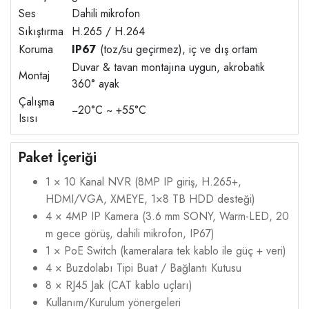
Ses
Dahili mikrofon
Sıkıştırma
H.265 / H.264
Koruma
IP67
(toz/su geçirmez), iç ve dış ortam
Duvar & tavan montajına uygun, akrobatik
Montaj
360° ayak
Çalışma
−20°C ~ +55°C
Isısı
Paket İçeriği
1 × 10 Kanal NVR (8MP IP giriş, H.265+,
HDMI/VGA, XMEYE, 1×8 TB HDD desteği)
4 × 4MP IP Kamera (3.6 mm SONY, Warm-LED, 20
m gece görüş, dahili mikrofon, IP67)
1 × PoE Switch (kameralara tek kablo ile güç + veri)
4 × Buzdolabı Tipi Buat / Bağlantı Kutusu
8 × RJ45 Jak (CAT kablo uçları)
Kullanım/Kurulum yönergeleri