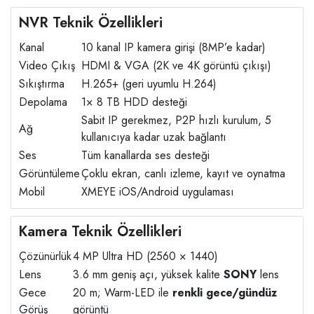
NVR Teknik Özellikleri
Kanal
10 kanal IP kamera girişi (8MP’e kadar)
Video Çıkış
HDMI & VGA (2K ve 4K görüntü çıkışı)
Sıkıştırma
H.265+ (geri uyumlu H.264)
Depolama
1× 8 TB HDD desteği
Sabit IP gerekmez, P2P hızlı kurulum, 5
Ağ
kullanıcıya kadar uzak bağlantı
Ses
Tüm kanallarda ses desteği
Görüntüleme
Çoklu ekran, canlı izleme, kayıt ve oynatma
Mobil
XMEYE iOS/Android uygulaması
Kamera Teknik Özellikleri
Çözünürlük
4 MP Ultra HD (2560 × 1440)
Lens
3.6 mm geniş açı, yüksek kalite
SONY
lens
Gece
20 m; Warm-LED ile
renkli gece/gündüz
Görüş
görüntü