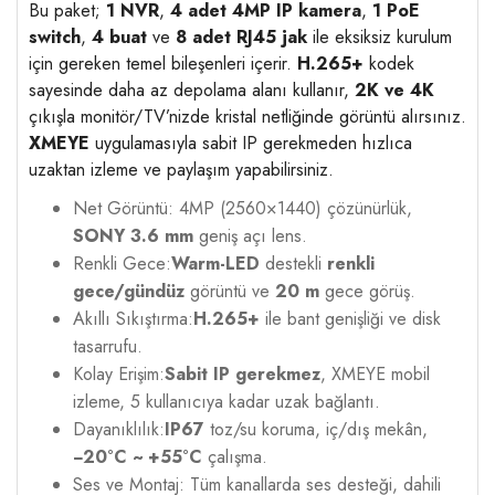
Bu paket;
1 NVR
,
4 adet 4MP IP kamera
,
1 PoE
switch
,
4 buat
ve
8 adet RJ45 jak
ile eksiksiz kurulum
için gereken temel bileşenleri içerir.
H.265+
kodek
sayesinde daha az depolama alanı kullanır,
2K ve 4K
çıkışla monitör/TV’nizde kristal netliğinde görüntü alırsınız.
XMEYE
uygulamasıyla sabit IP gerekmeden hızlıca
uzaktan izleme ve paylaşım yapabilirsiniz.
Net Görüntü:
4MP (2560×1440) çözünürlük,
SONY 3.6 mm
geniş açı lens.
Renkli Gece:
Warm-LED
destekli
renkli
gece/gündüz
görüntü ve
20 m
gece görüş.
Akıllı Sıkıştırma:
H.265+
ile bant genişliği ve disk
tasarrufu.
Kolay Erişim:
Sabit IP gerekmez
, XMEYE mobil
izleme, 5 kullanıcıya kadar uzak bağlantı.
Dayanıklılık:
IP67
toz/su koruma, iç/dış mekân,
−20°C ~ +55°C
çalışma.
Ses ve Montaj:
Tüm kanallarda ses desteği, dahili