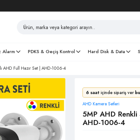
z Alarm
PDKS & Geçiş Kontrol
Hard Disk & Data
ı AHD Full Hazır Set | AHD-1006-4
6 saat
içinde sipariş ver
b
AHD Kamera Setleri
5MP AHD Renkli 4
AHD-1006-4