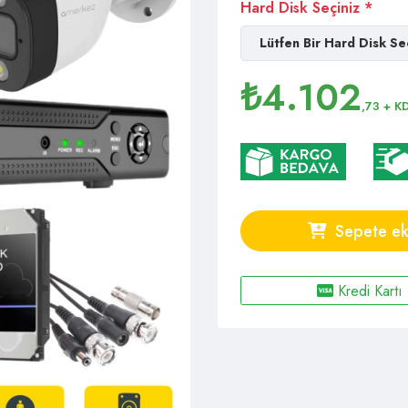
Hard Disk Seçiniz *
Lütfen Bir Hard Disk Se
₺
4.102
,73
+ K
Sepete ek
Kredi Kartı