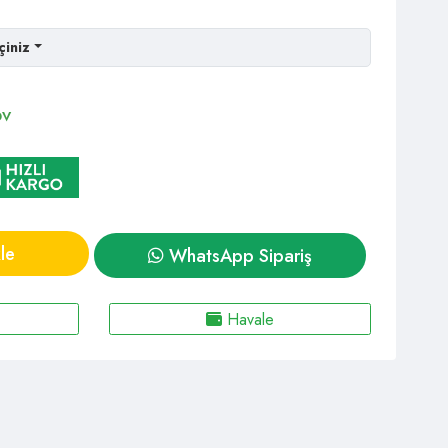
çiniz
DV
le
WhatsApp Sipariş
Havale