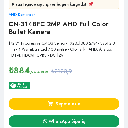
9 saat
içinde sipariş ver
bugün
kargoda!
AHD Kameralar
CN-314BFC 2MP AHD Full Color
Bullet Kamera
1/2.9" Progressive CMOS Sensör- 1920x1080 2MP - Sabit 2.8
mm - 4 WarmLight Led / 30 metre - Otomatik - AHD, Analog,
HDTVI, HDCVI, CVBS - DC 12V
₺
884
₺2123,9
,96
+ KDV
Sepete ekle
WhatsApp Sipariş