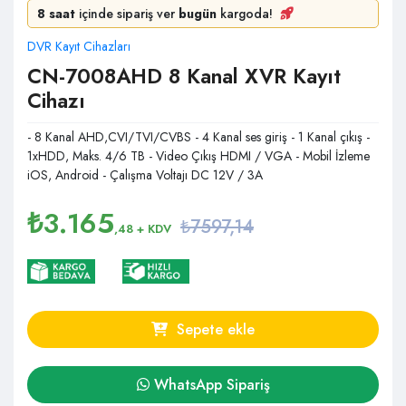
8 saat
içinde sipariş ver
bugün
kargoda!
DVR Kayıt Cihazları
CN-7008AHD 8 Kanal XVR Kayıt
Cihazı
- 8 Kanal AHD,CVI/TVI/CVBS - 4 Kanal ses giriş - 1 Kanal çıkış -
1xHDD, Maks. 4/6 TB - Video Çıkış HDMI / VGA - Mobil İzleme
iOS, Android - Çalışma Voltajı DC 12V / 3A
₺
3.165
₺7597,14
,48
+ KDV
Sepete ekle
WhatsApp Sipariş