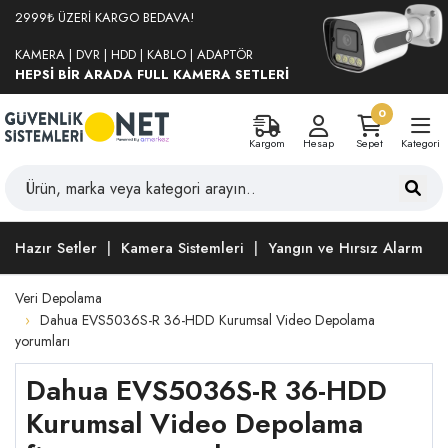
2999₺ ÜZERİ KARGO BEDAVA!
KAMERA | DVR | HDD | KABLO | ADAPTÖR
HEPSİ BİR ARADA FULL KAMERA SETLERİ
0
Kargom
Hesap
Sepet
Kategori
Hazır Setler
Kamera Sistemleri
Yangın ve Hırsız Alarm
Veri Depolama
Dahua EVS5036S-R 36-HDD Kurumsal Video Depolama
yorumları
Dahua EVS5036S-R 36-HDD
Kurumsal Video Depolama