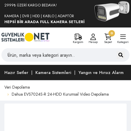
2999₺ ÜZERİ KARGO BEDAVA!
KAMERA | DVR | HDD | KABLO | ADAPTÖR
HEPSİ BİR ARADA FULL KAMERA SETLERİ
0
Kargom
Hesap
Sepet
Kategori
Hazır Setler
Kamera Sistemleri
Yangın ve Hırsız Alarm
Veri Depolama
Dahua EVS7024S-R 24-HDD Kurumsal Video Depolama