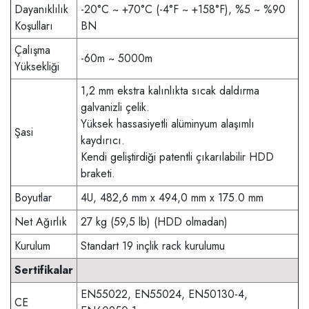
Dayanıklılık
-20°C ~ +70°C (-4°F ~ +158°F), %5 ~ %90
Koşulları
BN
Çalışma
-60m ~ 5000m
Yüksekliği
1,2 mm ekstra kalınlıkta sıcak daldırma
galvanizli çelik.
Yüksek hassasiyetli alüminyum alaşımlı
Şasi
kaydırıcı.
Kendi geliştirdiği patentli çıkarılabilir HDD
braketi.
Boyutlar
4U, 482,6 mm x 494,0 mm x 175.0 mm
Net Ağırlık
27 kg (59,5 lb) (HDD olmadan)
Kurulum
Standart 19 inçlik rack kurulumu
Sertifikalar
EN55022, EN55024, EN50130-4,
CE