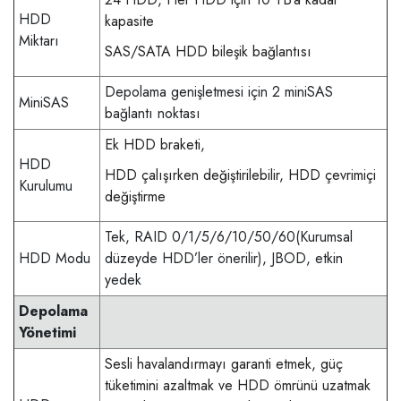
HDD
kapasite
Miktarı
SAS/SATA HDD bileşik bağlantısı
Depolama genişletmesi için 2 miniSAS
MiniSAS
bağlantı noktası
Ek HDD braketi,
HDD
HDD çalışırken değiştirilebilir, HDD çevrimiçi
Kurulumu
değiştirme
Tek, RAID 0/1/5/6/10/50/60(Kurumsal
HDD Modu
düzeyde HDD’ler önerilir), JBOD, etkin
yedek
Depolama
Yönetimi
Sesli havalandırmayı garanti etmek, güç
tüketimini azaltmak ve HDD ömrünü uzatmak