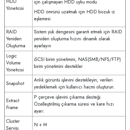
HDD
için çalışmayan HDD uyku modu
Yöneticisi
HDD ömrünü uzatmak için HDD bozuk iz
eşlemesi
RAID
Sistem yük dengesini garanti etmek için RAID
Yeniden
yeniden oluşturma hızını dinamik olarak
Oluşturma
ayarlayın
Logic
iSCSI birim yönetimini, NAS(SMB/NFS/FTP)
Volume
birim yönetimini destekler
Yöneticisi
Anlık görüntü işlevini destekleyin, verileri
Snapshot
yedeklemek için kullanıcı hacmi oluşturun.
P çerçeve işlevini çıkarma desteği.
Extract
Özelleştirilmiş çıkarma süresi ve kare hızı
Frame
ayarı.
Cluster
N + M
Servisi