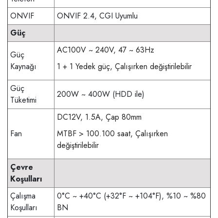
ONVIF
ONVIF 2.4, CGI Uyumlu
Güç
AC100V ~ 240V, 47 ~ 63Hz
Güç
Kaynağı
1 + 1 Yedek güç, Çalışırken değiştirilebilir
Güç
200W ~ 400W (HDD ile)
Tüketimi
DC12V, 1.5A, Çap 80mm
Fan
MTBF > 100.100 saat, Çalışırken
değiştirilebilir
Çevre
Koşulları
Çalışma
0°C ~ +40°C (+32°F ~ +104°F), %10 ~ %80
Koşulları
BN