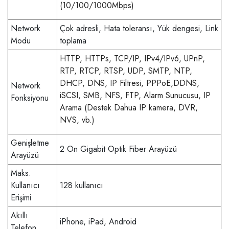
(10/100/1000Mbps)
Network
Çok adresli, Hata toleransı, Yük dengesi, Link
Modu
toplama
HTTP, HTTPs, TCP/IP, IPv4/IPv6, UPnP,
RTP, RTCP, RTSP, UDP, SMTP, NTP,
DHCP, DNS, IP Filtresi, PPPoE,DDNS,
Network
iSCSI, SMB, NFS, FTP, Alarm Sunucusu, IP
Fonksiyonu
Arama (Destek Dahua IP kamera, DVR,
NVS, vb.)
Genişletme
2 On Gigabit Optik Fiber Arayüzü
Arayüzü
Maks.
Kullanıcı
128 kullanıcı
Erişimi
Akıllı
iPhone, iPad, Android
Telefon