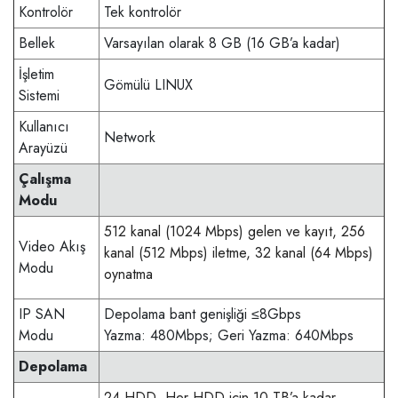
Kontrolör
Tek kontrolör
Bellek
Varsayılan olarak 8 GB (16 GB’a kadar)
İşletim
Gömülü LINUX
Sistemi
Kullanıcı
Network
Arayüzü
Çalışma
Modu
512 kanal (1024 Mbps) gelen ve kayıt, 256
Video Akış
kanal (512 Mbps) iletme, 32 kanal (64 Mbps)
Modu
oynatma
IP SAN
Depolama bant genişliği ≤8Gbps
Modu
Yazma: 480Mbps; Geri Yazma: 640Mbps
Depolama
24 HDD, Her HDD için 10 TB’a kadar