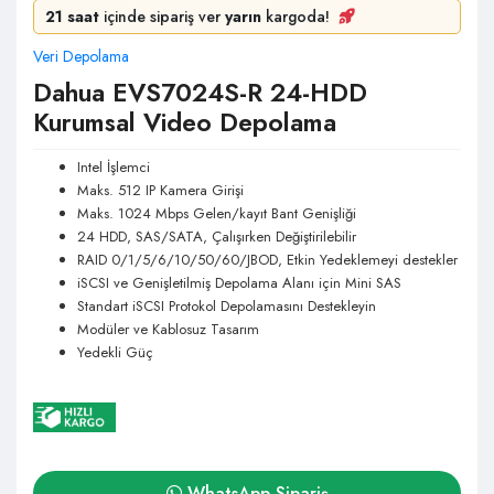
21 saat
içinde sipariş ver
yarın
kargoda!
Veri Depolama
Dahua EVS7024S-R 24-HDD
Kurumsal Video Depolama
Intel İşlemci
Maks. 512 IP Kamera Girişi
Maks. 1024 Mbps Gelen/kayıt Bant Genişliği
24 HDD, SAS/SATA, Çalışırken Değiştirilebilir
RAID 0/1/5/6/10/50/60/JBOD, Etkin Yedeklemeyi destekler
iSCSI ve Genişletilmiş Depolama Alanı için Mini SAS
Standart iSCSI Protokol Depolamasını Destekleyin
Modüler ve Kablosuz Tasarım
Yedekli Güç
WhatsApp Sipariş