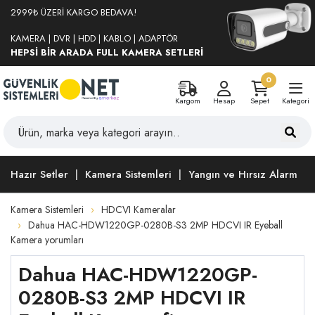
2999₺ ÜZERİ KARGO BEDAVA!
KAMERA | DVR | HDD | KABLO | ADAPTÖR
HEPSİ BİR ARADA FULL KAMERA SETLERİ
0
Kargom
Hesap
Sepet
Kategori
Hazır Setler
Kamera Sistemleri
Yangın ve Hırsız Alarm
Kamera Sistemleri
HDCVI Kameralar
Dahua HAC-HDW1220GP-0280B-S3 2MP HDCVI IR Eyeball
Kamera yorumları
Dahua HAC-HDW1220GP-
0280B-S3 2MP HDCVI IR