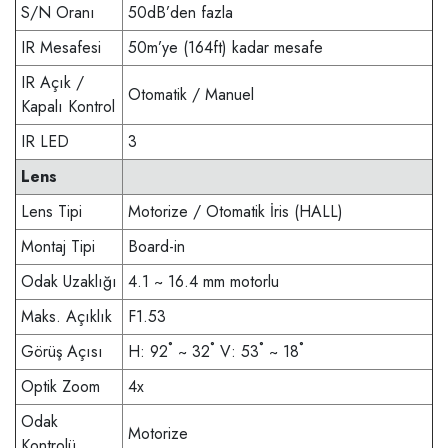
S/N Oranı
50dB’den fazla
IR Mesafesi
50m’ye (164ft) kadar mesafe
IR Açık /
Otomatik / Manuel
Kapalı Kontrol
IR LED
3
Lens
Lens Tipi
Motorize / Otomatik İris (HALL)
Montaj Tipi
Board-in
Odak Uzaklığı
4.1 ~ 16.4 mm motorlu
Maks. Açıklık
F1.53
Görüş Açısı
H: 92˚ ~ 32˚ V: 53˚ ~ 18˚
Optik Zoom
4x
Odak
Motorize
Kontrolü