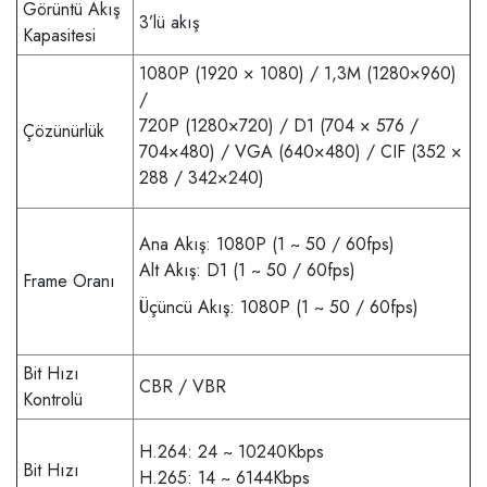
Görüntü Akış
3’lü akış
Kapasitesi
1080P (1920 × 1080) / 1,3M (1280×960)
/
720P (1280×720) / D1 (704 × 576 /
Çözünürlük
704×480) / VGA (640×480) / CIF (352 ×
288 / 342×240)
Ana Akış: 1080P (1 ~ 50 / 60fps)
Alt Akış: D1 (1 ~ 50 / 60fps)
Frame Oranı
Üçüncü Akış: 1080P (1 ~ 50 / 60fps)
Bit Hızı
CBR / VBR
Kontrolü
H.264: 24 ~ 10240Kbps
Bit Hızı
H.265: 14 ~ 6144Kbps