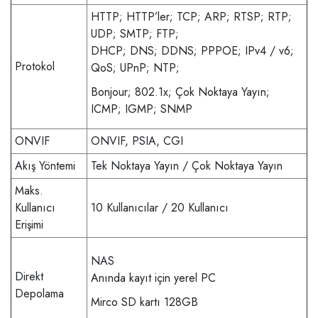
HTTP; HTTP’ler; TCP; ARP; RTSP; RTP;
UDP; SMTP; FTP;
DHCP; DNS; DDNS; PPPOE; IPv4 / v6;
Protokol
QoS; UPnP; NTP;
Bonjour; 802.1x; Çok Noktaya Yayın;
ICMP; IGMP; SNMP
ONVIF
ONVIF, PSIA, CGI
Akış Yöntemi
Tek Noktaya Yayın / Çok Noktaya Yayın
Maks.
Kullanıcı
10 Kullanıcılar / 20 Kullanıcı
Erişimi
NAS
Direkt
Anında kayıt için yerel PC
Depolama
Mirco SD kartı 128GB