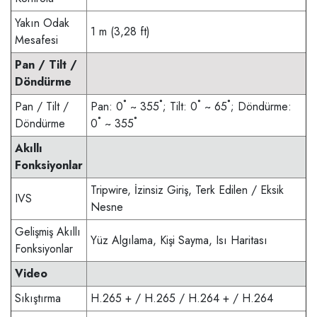
Yakın Odak
1 m (3,28 ft)
Mesafesi
Pan / Tilt /
Döndürme
Pan / Tilt /
Pan: 0˚ ~ 355˚; Tilt: 0˚ ~ 65˚; Döndürme:
Döndürme
0˚ ~ 355˚
Akıllı
Fonksiyonlar
Tripwire, İzinsiz Giriş, Terk Edilen / Eksik
IVS
Nesne
Gelişmiş Akıllı
Yüz Algılama, Kişi Sayma, Isı Haritası
Fonksiyonlar
Video
Sıkıştırma
H.265 + / H.265 / H.264 + / H.264