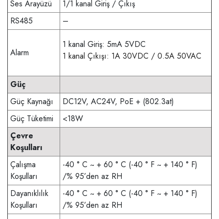
Ses Arayüzü
1/1 kanal Giriş / Çıkış
RS485
–
1 kanal Giriş: 5mA 5VDC
Alarm
1 kanal Çıkışı: 1A 30VDC / 0.5A 50VAC
Güç
Güç Kaynağı
DC12V, AC24V, PoE + (802.3at)
Güç Tüketimi
<18W
Çevre
Koşulları
Çalışma
-40 ° C ~ + 60 ° C (-40 ° F ~ + 140 ° F)
Koşulları
/% 95’den az RH
Dayanıklılık
-40 ° C ~ + 60 ° C (-40 ° F ~ + 140 ° F)
Koşulları
/% 95’den az RH