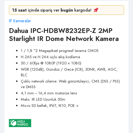
15 saat
içinde sipariş ver
bugün
kargoda!
IP Kameralar
Dahua IPC-HDBW8232EP-Z 2MP
Starlight IR Dome Network Kamera
1 / 1,8 ”2 Megapiksel progresif tarama CMOS
H.265 ve H.264 üçlü akış kodlama
50 / 60fps @ 1080P (1920 × 1080)
WDR (120dB), Gündüz / Gece (ICR), 3DNR, AWB, AGC,
BLC
Çoklu network izleme: Web görüntüleyici, CMS (DSS / PSS)
ve DMSS
4,1 mm ~ 16,4 mm motorize lens
Maks. IR LED Uzunluk 50m
Micro SD bellek, IP67, IK10, POE +