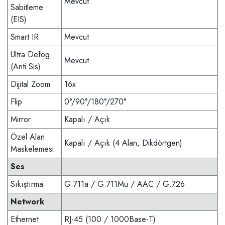
Mevcut
Sabitleme
(EIS)
Smart IR
Mevcut
Ultra Defog
Mevcut
(Anti Sis)
Dijital Zoom
16x
Flip
0°/90°/180°/270°
Mirror
Kapalı / Açık
Özel Alan
Kapalı / Açık (4 Alan, Dikdörtgen)
Maskelemesi
Ses
Sıkıştırma
G.711a / G.711Mu / AAC / G.726
Network
Ethernet
RJ-45 (100 / 1000Base-T)