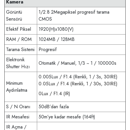
Kamera
Görüntü
1/2.8 2Megapiksel progresif tarama
Sensörü
CMOS
Efektif Piksel
1920(H)x1080(V)
RAM / ROM
1024MB / 128MB
Tarama Sistemi
Progresif
Elektronik
Otomatik / Manuel, 1/3 ~ 1 / 100000s
Shutter Hızı
0.005Lux / F1.4 (Renkli, 1 / 3s, 30IRE)
Minimum
0.05Lux / F1.4 (Renkli, 1 / 30s, 30IRE)
Aydınlatma
0Lux / F1.4 (IR)
S / N Oranı
50dB’dan fazla
IR Mesafesi
50m’ye kadar mesafe (164ft)
IR Açma /