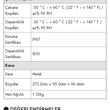
Çalışma
-30 ° C ~ + 60 ° C (-22 ° F ~ + 140 ° F) /
Koşulları
az% 95 RH
Dayanıklılık
-30 ° C ~ + 60 ° C (-22 ° F ~ + 140 ° F /
Koşulları
az% 95 RH
Koruma
IP67
Sertifikası
Dayanıklılık
IK10
Sertifikası
Kasa
Kasa
Metal
Boyutlar
273.2mm × 95.0mm × 96.4mm
Net Ağırlık
1.12Kg
DEĞERLENDİRMELER