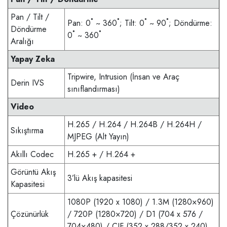
Pan / Tilt /
Pan: 0˚ ~ 360˚; Tilt: 0˚ ~ 90˚; Döndürme:
Döndürme
0˚ ~ 360˚
Aralığı
Yapay Zeka
Tripwire, Intrusion (İnsan ve Araç
Derin IVS
sınıflandırması)
Video
H.265 / H.264 / H.264B / H.264H /
Sıkıştırma
MJPEG (Alt Yayın)
Akıllı Codec
H.265 + / H.264 +
Görüntü Akış
3’lü Akış kapasitesi
Kapasitesi
1080P (1920 x 1080) / 1.3M (1280×960)
Çözünürlük
/ 720P (1280×720) / D1 (704 x 576 /
704×480) / CIF (352 x 288/352 x 240)