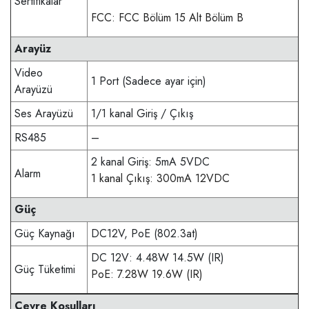
Sertifikalar
FCC: FCC Bölüm 15 Alt Bölüm B
Arayüz
Video
1 Port (Sadece ayar için)
Arayüzü
Ses Arayüzü
1/1 kanal Giriş / Çıkış
RS485
–
2 kanal Giriş: 5mA 5VDC
Alarm
1 kanal Çıkış: 300mA 12VDC
Güç
Güç Kaynağı
DC12V, PoE (802.3at)
DC 12V: 4.48W 14.5W (IR)
Güç Tüketimi
PoE: 7.28W 19.6W (IR)
Çevre Koşulları