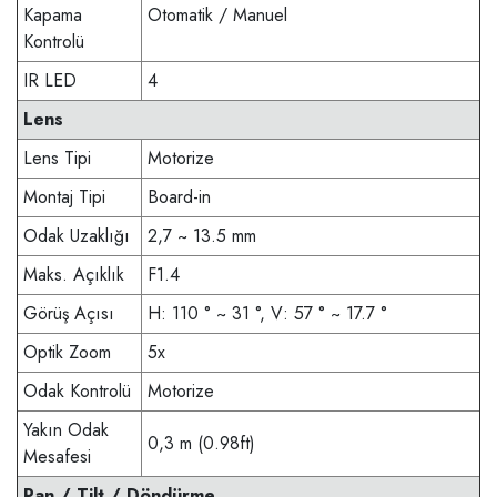
Kapama
Otomatik / Manuel
Kontrolü
IR LED
4
Lens
Lens Tipi
Motorize
Montaj Tipi
Board-in
Odak Uzaklığı
2,7 ~ 13.5 mm
Maks. Açıklık
F1.4
Görüş Açısı
H: 110 ° ~ 31 °, V: 57 ° ~ 17.7 °
Optik Zoom
5x
Odak Kontrolü
Motorize
Yakın Odak
0,3 m (0.98ft)
Mesafesi
Pan / Tilt / Döndürme