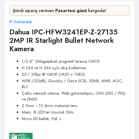
Şimdi sipariş verirsen
Pazartesi günü
kargoda!
IP Kameralar
Dahua IPC-HFW3241EP-Z-27135
2MP IR Starlight Bullet Network
Kamera
1/2.8” 2Megapiksel progresif tarama CMOS
H.265 ve H.264 üçlü akış kodlaması
25 / 30fps @ 1080P (1920 × 1080)
WDR (120dB), Gündüz / Gece (ICR), 3DNR, AWB, AGC,
BLC
Çoklu network izleme: Web görüntüleyici, CMS (DSS / PSS)
ve DMSS
2.7mm ~ 13.5mm motorize lens
Maks. IR LED’ler Uzunluk 50m
Micro SD bellek, PoE +