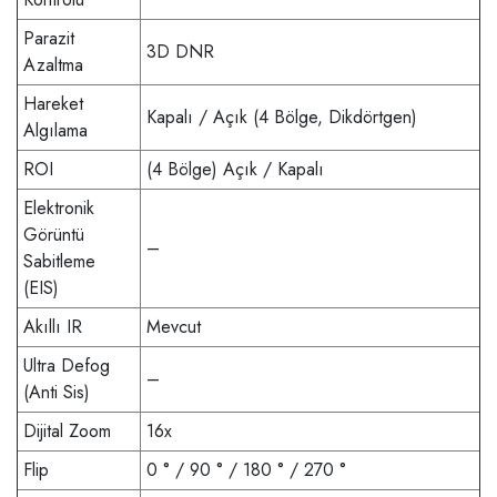
Parazit
3D DNR
Azaltma
Hareket
Kapalı / Açık (4 Bölge, Dikdörtgen)
Algılama
ROI
(4 Bölge) Açık / Kapalı
Elektronik
Görüntü
–
Sabitleme
(EIS)
Akıllı IR
Mevcut
Ultra Defog
–
(Anti Sis)
Dijital Zoom
16x
Flip
0 ° / 90 ° / 180 ° / 270 °