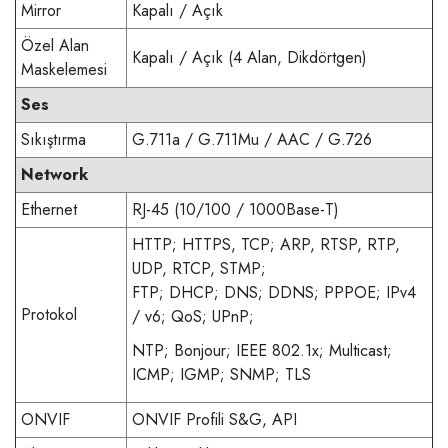
Mirror
Kapalı / Açık
Özel Alan
Kapalı / Açık (4 Alan, Dikdörtgen)
Maskelemesi
Ses
Sıkıştırma
G.711a / G.711Mu / AAC / G.726
Network
Ethernet
RJ-45 (10/100 / 1000Base-T)
HTTP; HTTPS, TCP; ARP, RTSP, RTP,
UDP, RTCP, STMP;
FTP; DHCP; DNS; DDNS; PPPOE; IPv4
Protokol
/ v6; QoS; UPnP;
NTP; Bonjour; IEEE 802.1x; Multicast;
ICMP; IGMP; SNMP; TLS
ONVIF
ONVIF Profili S&G, API