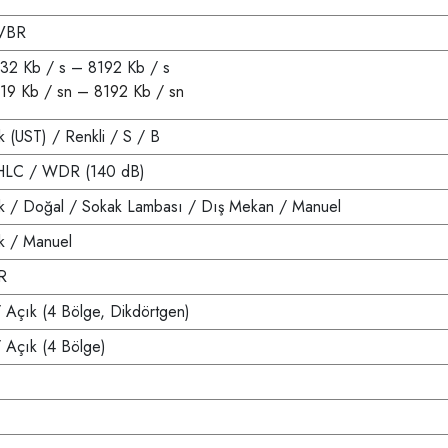
VBR
32 Kb / s – 8192 Kb / s
19 Kb / sn – 8192 Kb / sn
k (UST) / Renkli / S / B
HLC / WDR (140 dB)
k / Doğal / Sokak Lambası / Dış Mekan / Manuel
k / Manuel
R
/ Açık (4 Bölge, Dikdörtgen)
/ Açık (4 Bölge)