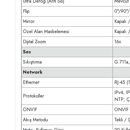
Ultra Defog (Anti Sis)
Mevcut
Flip
0°/90°
Mirror
Kapalı 
Özel Alan Maskelemesi
Kapalı 
Dijital Zoom
16x
Ses
Sıkıştırma
G.711a
Network
Ethernet
RJ-45 (
IPv4; 
Protokoller
NTP; Ç
ONVIF
ONVIF
Akış Metodu
Tekli / 
Maks. Kullanıcı Girişi
20 Kulla