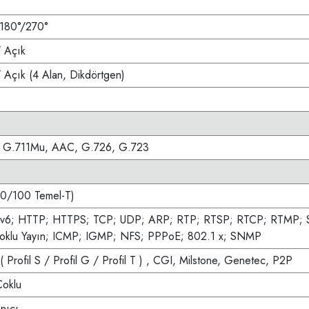
/180°/270°
/ Açık
/ Açık (4 Alan, Dikdörtgen)
, G.711Mu, AAC, G.726, G.723
10/100 Temel-T)
IPv6; HTTP; HTTPS; TCP; UDP; ARP; RTP; RTSP; RTCP; RTMP
oklu Yayın; ICMP; IGMP; NFS; PPPoE; 802.1 x; SNMP
(
Profil S / Profil G / Profil T
)
, CGI, Milstone, Genetec, P2P
Çoklu
nıcı