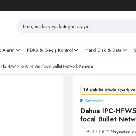
z Alarm
PDKS & Geçiş Kontrol
Hard Disk & Data
2 4MP Pro AI IR Vari-focal Bullet Network Kamera
16 dakika
içinde sipariş v
IP Kameralar
Dahua IPC-HFW54
focal Bullet Net
1 / 1.8 ”4 Megapiksel p