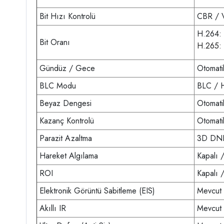
Bit Hızı Kontrolü
CBR / 
H.264: 
Bit Oranı
H.265: 
Gündüz / Gece
Otomati
BLC Modu
BLC / 
Beyaz Dengesi
Otomati
Kazanç Kontrolü
Otomati
Parazit Azaltma
3D DN
Hareket Algılama
Kapalı 
ROI
Kapalı 
Elektronik Görüntü Sabitleme (EIS)
Mevcut
Akıllı IR
Mevcut