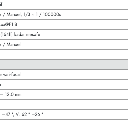
if
k / Manuel, 1/3 ~ 1 / 100000s
Lux@F1.8
(164ft) kadar mesafe
k / Manuel
 vari-focal
n
 – 12,0 mm
° –47 °, V: 62 ° –26 °