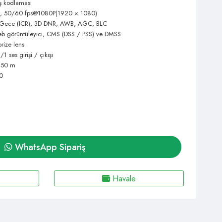
ş kodlaması
, 50/60 fps@1080P(1920 × 1080)
Gece (ICR), 3D DNR, AWB, AGC, BLC
eb görüntüleyici, CMS (DSS / PSS) ve DMSS
ize lens
/1 ses girişi / çıkışı
k 50 m
10
WhatsApp Sipariş
Havale