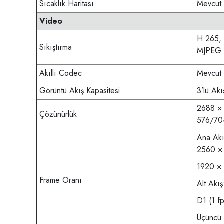
Sıcaklık Haritası
Mevcut
Video
H.265,
Sıkıştırma
MJPEG (
Akıllı Codec
Mevcut
Görüntü Akış Kapasitesi
3’lü Akı
2688 ×
Çözünürlük
576/70
Ana Akı
2560 × 
1920 × 
Frame Oranı
Alt Akı
D1 (1 f
Üçüncü 