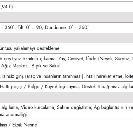
,94 ft)
 ~ 360˚; Tilt: 0˚ ~ 90; Döndürme: 0˚ ~ 360˚
üntüsü yakalamayı destekleme
 çeşit yüz öznitelik çıkarma: Yaş, Cinsiyet, İfade (Neşeli, Sürpriz,
 Ağız Maskesi, Bıyık ve Sakal
, izinsiz giriş (araç ve insanların tanınması), hızlı hareket etme, lo
Hattı geçişi / Bölge / Kuyruk kişi sayma; Destek 4 bağımsız algıl
 algılama, Video kurcalama, Sahne değiştirme, Ağ bağlantısının kesi
a anormalliği
ilmiş / Eksik Nesne