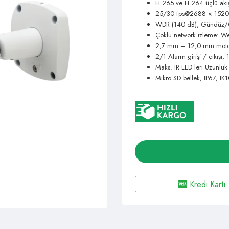
H.265 ve H.264 üçlü akı
25/30 fps@2688 × 1520
WDR (140 dB), Gündüz/
Çoklu network izleme: W
2,7 mm – 12,0 mm motor
2/1 Alarm girişi / çıkışı, 1
Maks. IR LED’leri Uzunlu
Mikro SD bellek, IP67, IK
Kredi Kartı