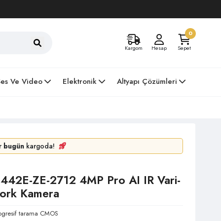
0
Kargom
Hesap
Sepet
Ses Ve Video
Elektronik
Altyapı Çözümleri
er
bugün
kargoda!
42E-ZE-2712 4MP Pro AI IR Vari-
work Kamera
rogresif tarama CMOS