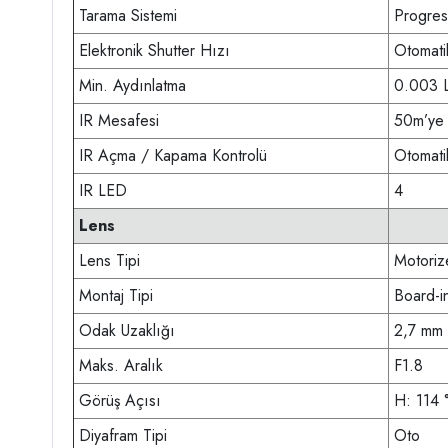
Tarama Sistemi
Progres
Elektronik Shutter Hızı
Otomati
Min. Aydınlatma
0.003
IR Mesafesi
50m’ye 
IR Açma / Kapama Kontrolü
Otomati
IR LED
4
Lens
Lens Tipi
Motorize
Montaj Tipi
Board-i
Odak Uzaklığı
2,7 mm
Maks. Aralık
F1.8
Görüş Açısı
H: 114 
Diyafram Tipi
Oto