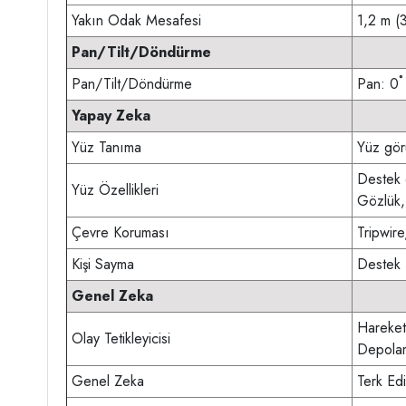
Yakın Odak Mesafesi
1,2 m (3
Pan/Tilt/Döndürme
Pan/Tilt/Döndürme
Pan: 0˚
Yapay Zeka
Yüz Tanıma
Yüz gör
Destek 6
Yüz Özellikleri
Gözlük,
Çevre Koruması
Tripwire
Kişi Sayma
Destek 
Genel Zeka
Hareket
Olay Tetikleyicisi
Depolam
Genel Zeka
Terk Ed