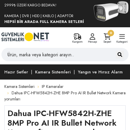
2999₺ ÜZERİ KARGO BEDAVA!
KAMERA | DVR | HDD | KABLO | ADAPTÖR
HEPSİ BİR ARADA FULL KAMERA SETLERİ
0
Kargom
Hesap
Sepet
Kategori
Hazır Setler
Kamera Sistemleri
Yangın ve Hırsız Alarm
Kamera Sistemleri
IP Kameralar
Dahua IPC-HFW5842H-ZHE 8MP Pro AI IR Bullet Network Kamera
yorumları
Dahua IPC-HFW5842H-ZHE
8MP Pro AI IR Bullet Network