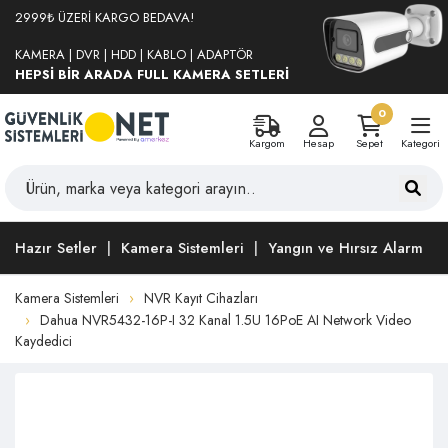
2999₺ ÜZERİ KARGO BEDAVA!
KAMERA | DVR | HDD | KABLO | ADAPTÖR
HEPSİ BİR ARADA FULL KAMERA SETLERİ
0
Kargom
Hesap
Sepet
Kategori
Hazır Setler
Kamera Sistemleri
Yangın ve Hırsız Alarm
Kamera Sistemleri
NVR Kayıt Cihazları
Dahua NVR5432-16P-I 32 Kanal 1.5U 16PoE AI Network Video
Kaydedici