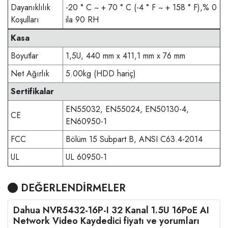
Dayanıklılık
-20 ° C ~ + 70 ° C (-4 ° F ~ + 158 ° F),% 0
Koşulları
ila 90 RH
Kasa
Boyutlar
1,5U, 440 mm x 411,1 mm x 76 mm
Net Ağırlık
5.00kg (HDD hariç)
Sertifikalar
EN55032, EN55024, EN50130-4,
CE
EN60950-1
FCC
Bölüm 15 Subpart B, ANSI C63.4-2014
UL
UL 60950-1
DEĞERLENDİRMELER
Dahua NVR5432-16P-I 32 Kanal 1.5U 16PoE AI
Network Video Kaydedici fiyatı ve yorumları