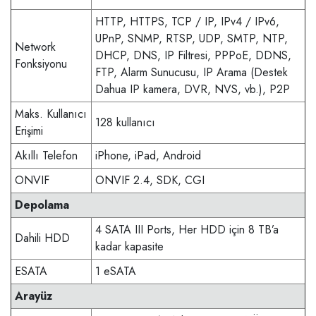
HTTP, HTTPS, TCP / IP, IPv4 / IPv6,
UPnP, SNMP, RTSP, UDP, SMTP, NTP,
Network
DHCP, DNS, IP Filtresi, PPPoE, DDNS,
Fonksiyonu
FTP, Alarm Sunucusu, IP Arama (Destek
Dahua IP kamera, DVR, NVS, vb.), P2P
Maks. Kullanıcı
128 kullanıcı
Erişimi
Akıllı Telefon
iPhone, iPad, Android
ONVIF
ONVIF 2.4, SDK, CGI
Depolama
4 SATA III Ports, Her HDD için 8 TB’a
Dahili HDD
kadar kapasite
ESATA
1 eSATA
Arayüz