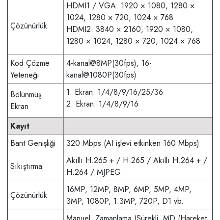
HDMI1 / VGA: 1920 × 1080, 1280 ×
1024, 1280 × 720, 1024 × 768
Çözünürlük
HDMI2: 3840 × 2160, 1920 × 1080,
1280 × 1024, 1280 × 720, 1024 × 768
Kod Çözme
4-kanal@8MP(30fps), 16-
Yeteneği
kanal@1080P(30fps)
1. Ekran: 1/4/8/9/16/25/36
Bölünmüş
2. Ekran: 1/4/8/9/16
Ekran
Kayıt
Bant Genişliği
320 Mbps (AI işlevi etkinken 160 Mbps)
Akıllı H.265 + / H.265 / Akıllı H.264 + /
Sıkıştırma
H.264 / MJPEG
16MP, 12MP, 8MP, 6MP, 5MP, 4MP,
Çözünürlük
3MP, 1080P, 1.3MP, 720P, D1 vb.
Manuel, Zamanlama (Sürekli, MD (Hareket