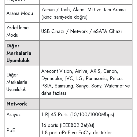
Zaman / Tarih, Alarm, MD ve Tam Arama
Arama Modu
(ikinci saniyede doğru)
Yedekleme
USB Cihazı / Network / eSATA Cihazı
Modu
Diğer
Markalarla
Uyumluluk
Arecont Vision, Airlive, AXIS, Canon,
Diğer
Dynacolor, JVC, LG, Panasonic, Pelco,
Markalarla
PSIA, Samsung, Sanyo, Sony, Watchnet ve
Uyumluluk
daha fazlası
Network
Arayüz
1 RJ-45 Ports (10/100/1000Mbps)
16 ports (IEEE802.3af/at)
PoE
1-8 port ePoE ve EoC’yi destekler