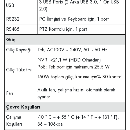
3 USB Ports (2 Arka USB 3.0, 1 Ön USB
USB
2.0)
RS232
PC İletişimi ve Keyboard için, 1 port
RS485
PTZ Kontrolü için, 1 port
Güç
Güç Kaynağı
Tek, AC100V ~ 240V, 50 ~ 60 Hz
NVR: <21,1 W (HDD Olmadan)
PoE: Tek port için maksimum 25,5 W
Güç Tüketimi
150W toplam güç, koruma için% 80 kontrol
Akıllı fan, çalışma hızını otomatik olarak
Fan
ayarlar
Çevre Koşulları
Çalışma
-10 ° C ~ + 55 ° C (+ 14 ° F ~ + 131 ° F),
Koşulları
86 ~ 106kpa