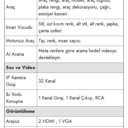
Araç rengi, araç modeli, araç logosu,
Araç
plaka rengi, araç dekorasyonu, çağrı,
emniyet kemeri.
Stil, üst kısım renk, alt stil, alt renk, şapka,
İnsan Vücudu
çanta üstleri.
Motorsuz Araç
Tip, renk, insan sayısı.
Meta verilere göre arama hedef videoyu
AI Arama
destekleyin.
Ses ve Video
IP Kamera
32 Kanal
Girişi
İki Yönlü
1 Kanal Girişi, 1 Kanal Çıkışı, RCA
Konuşma
Görüntüleme
Arayüz
2 HDMI
,
1 VGA