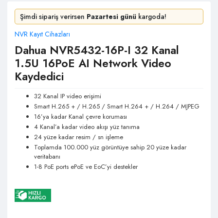
Şimdi sipariş verirsen
Pazartesi günü
kargoda!
NVR Kayıt Cihazları
Dahua NVR5432-16P-I 32 Kanal
1.5U 16PoE AI Network Video
Kaydedici
32 Kanal IP video erişimi
Smart H.265 + / H.265 / Smart H.264 + / H.264 / MJPEG
16’ya kadar Kanal çevre koruması
4 Kanal’a kadar video akışı yüz tanıma
24 yüze kadar resim / sn işleme
Toplamda 100.000 yüz görüntüye sahip 20 yüze kadar
veritabanı
1-8 PoE ports ePoE ve EoC’yi destekler