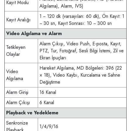
Kayıt Modu
Algılama), Alarm, IVS)
1 ~ 120 dk (varsayılan: 60 dk), Ön Kayıt: 1
Kayıt Aralığı
~ 30 sn, Kayıt Sonrası: 10 ~ 300 sn
Video Algılama ve Alarm
Alarm Çıkışı, Video Push, E-posta, Kayıt,
Tetikleyen
PTZ, Tur, Fotoğraf, Sesli Bilgi İstemi, Zil ve
Olaylar
Ekran İpuçları
Hareket Algılama, MD Bölgeleri: 396 (22
Video
× 18), Video Kaybı, Kurcalama ve Sahne
Algılama
Değiştirme
Alarm Girişi
16 Kanal
Alarm Çıkışı
6 Kanal
Playback ve Yedekleme
Senkronize
1/4/9/16
Playback