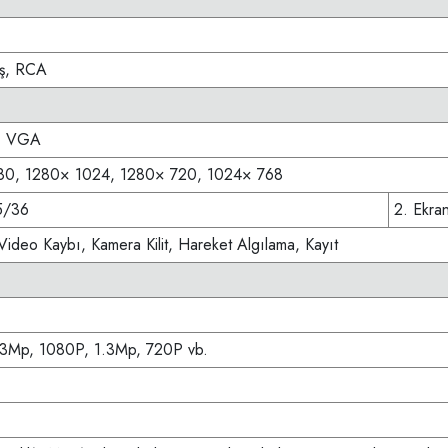
kış, RCA
1 VGA
80, 1280× 1024, 1280× 720, 1024× 768
5/36
2. Ekra
ideo Kaybı, Kamera Kilit, Hareket Algılama, Kayıt
3Mp, 1080P, 1.3Mp, 720P vb.