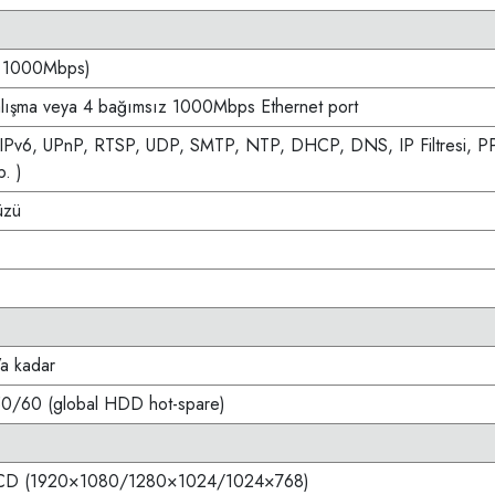
/ 1000Mbps)
çalışma veya 4 bağımsız 1000Mbps Ethernet port
 IPv6, UPnP, RTSP, UDP, SMTP, NTP, DHCP, DNS, IP Filtresi, 
. )
üzü
’a kadar
0/60 (global HDD hot-spare)
 LCD (1920×1080/1280×1024/1024×768)