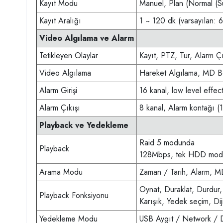
Kayıt Modu
Manuel, Plan (Normal (S
Kayıt Aralığı
1 ~ 120 dk (varsayılan: 
Video Algılama ve Alarm
Tetikleyen Olaylar
Kayıt, PTZ, Tur, Alarm Ç
Video Algılama
Hareket Algılama, MD Bö
Alarm Girişi
16 kanal, low level effec
Alarm Çıkışı
8 kanal, Alarm kontağı 
Playback ve Yedekleme
Raid 5 modunda
Playback
128Mbps, tek HDD mo
Arama Modu
Zaman / Tarih, Alarm, M
Oynat, Duraklat, Durdur,
Playback Fonksiyonu
Karışık, Yedek seçim, Dij
Yedekleme Modu
USB Aygıt / Network / D