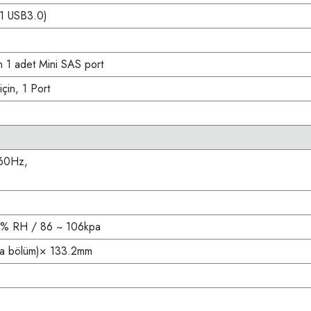
 1 USB3.0)
n 1 adet Mini SAS port
için, 1 Port
60Hz,
0% RH / 86 ~ 106kpa
a bölüm)× 133.2mm