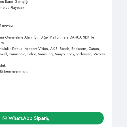
n Band Genişliği
eme ve Playback
t
 mevcut
t
a Genişletme Alanı İçin Diğer Platformlara DAHUA SDK İle
gre
mluluk : Dahua, Arecont Vision, AXIS, Bosch, Brickcom, Canon,
ywell, Panasonic, Pelco, Samsung, Sanyo, Sony, Videosec, Vivotek
uluk
ü benimsenmiştir.
WhatsApp Sipariş