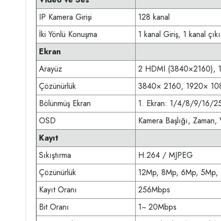
IP Kamera Girişi
128 kanal
İki Yönlü Konuşma
1 kanal Giriş, 1 kanal çı
Ekran
Arayüz
2 HDMI (3840×2160), 
Çözünürlük
3840× 2160, 1920× 10
Bölünmüş Ekran
1. Ekran: 1/4/8/9/16/2
OSD
Kamera Başlığı, Zaman, V
Kayıt
Sıkıştırma
H.264 / MJPEG
Çözünürlük
12Mp, 8Mp, 6Mp, 5Mp, 
Kayıt Oranı
256Mbps
Bit Oranı
1~ 20Mbps