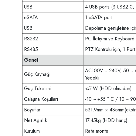
USB
4 USB ports (3 USB2.0,
eSATA
1 eSATA port
USB
Depolama genişletme içi
RS232
PC İletişimi ve Keyboard 
RS485
PTZ Kontrolü için, 1 Port
Genel
AC100V ~ 240V, 50 ~ 
Güç Kaynağı
Yedekli
Güç Tüketimi
<51W (HDD olmadan)
Çalışma Koşulları
-10 ~ +55 ° C / 10 ~ 9
Boyutlar
531.9mm × 485mm(ekstr
Net Ağırlık
17.45kg (HDD hariç)
Kurulum
Rafa monte