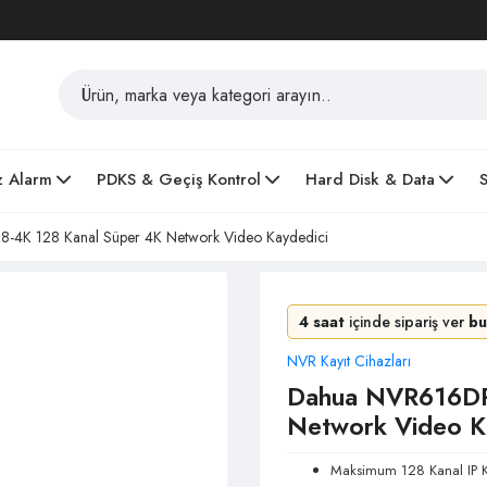
z Alarm
PDKS & Geçiş Kontrol
Hard Disk & Data
4K 128 Kanal Süper 4K Network Video Kaydedici
4 saat
içinde sipariş ver
bu
NVR Kayıt Cihazları
Dahua NVR616DR
Network Video K
Maksimum 128 Kanal IP K