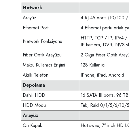
Network
Arayüz
4 RJ-45 ports (10/100 
Ethernet Port
4 Ethernet portu ortak 
HTTP, TCP / IP, IPv4 /
Network Fonksiyonu
IP kamera, DVR, NVS vb
Fiber Optik Arayüzü
2 Giga Fiber Optik Aray
Maks. Kullanıcı Erişimi
128 Kullanıcı
Akıllı Telefon
IPhone, iPad, Android
Depolama
Dahili HDD
16 SATA III ports, 96 TB
HDD Modu
Tek, Raid 0/1/5/6/10/5
Arayüz
Ön Kapak
Hot swap, 7″ inch HD