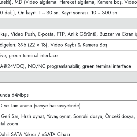
ürekli), MD (Video algılama: Hareket algılama, Kamera boş, Video
60 dak.), Ön kayıt: 1 ~ 30 sn, Kayıt sonrası: 10 ~ 300 sn
ıkışı, Video Push, E-posta, FTP, Anlık Görüntü, Buzzer ve Ekran i
lgeleri: 396 (22 × 18), Video Kaybı & Kamera Boş
tive, green terminal interface
(1A@24VDC), NO/NC programlanabilir, green terminal interface
dunda 64Mbps
D ve Tam arama (saniye hassasiyetinde)
 Geri Sar, Hızlı oynat, Yavaş oynat, Sonraki dosya, Önceki dosya,
ital zoom
ahili SATA Yakıcı / eSATA Cihazı