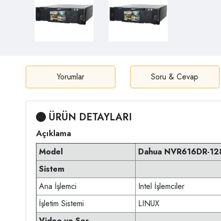
Yorumlar
Soru & Cevap
ÜRÜN DETAYLARI
Açıklama
Model
Dahua NVR616DR-128-
Sistem
Ana İşlemci
Intel İşlemciler
İşletim Sistemi
LINUX
Video ve Ses