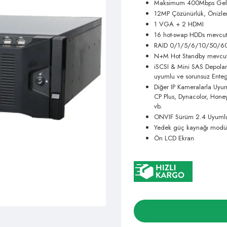
Maksimum 400Mbps Gele
12MP Çözünürlük, Önizl
1 VGA + 2 HDMI
16 hot-swap HDDs mevcu
RAID 0/1/5/6/10/50/60
N+M Hot Standby mevcu
iSCSI & Mini SAS Depolam
uyumlu ve sorunsuz Ente
Diğer IP Kameralarla Uyu
CP Plus, Dynacolor, Hone
vb.
ONVIF Sürüm 2.4 Uyuml
Yedek güç kaynağı modül
Ön LCD Ekran