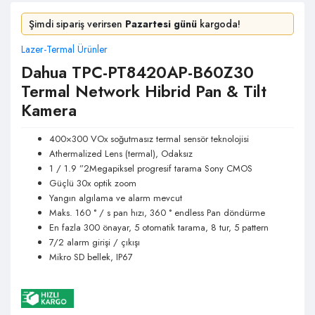
Şimdi sipariş verirsen
Pazartesi günü
kargoda!
Lazer-Termal Ürünler
Dahua TPC-PT8420AP-B60Z30
Termal Network Hibrid Pan & Tilt
Kamera
400×300 VOx soğutmasız termal sensör teknolojisi
Athermalized Lens (termal), Odaksız
1 / 1.9 ”2Megapiksel progresif tarama Sony CMOS
Güçlü 30x optik zoom
Yangın algılama ve alarm mevcut
Maks. 160 ° / s pan hızı, 360 ° endless Pan döndürme
En fazla 300 önayar, 5 otomatik tarama, 8 tur, 5 pattern
7/2 alarm girişi / çıkışı
Mikro SD bellek, IP67