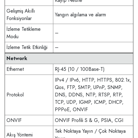
Kayıp Nesne
Gelişmiş Akıllı
Yangın algılama ve alarm
Fonksiyonlar
İzleme Tetikleme
–
Modu
İzleme Tetik Etkinliği
–
Network
Ethernet
RJ-45 (10 / 100Base-T)
IPv4 / IPv6, HTTP, HTTPS, 802.1x,
Qos, FTP, SMTP, UPnP, SNMP,
Protokol
DNS, DDNS, NTP, RTSP, RTP,
TCP, UDP, IGMP, ICMP, DHCP,
PPPoE, ONVIF
ONVIF
ONVIF Profili S & G, PSIA, CGI
Tek Noktaya Yayın / Çok Noktaya
Akış Yöntemi