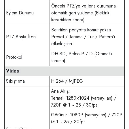
Önceki PTZ’ye ve lens durumuna
Eylem Durumu
otomatik geri yükleme (Elektrik
kesildikten sonra)
Belirtilen periyotta komut yoksa
PTZ Boşta İken
Preset / Tarama / Tur / Pattern’i
etkinleştirin
DH-SD, Pelco-P / D (Otomatik
Protokol
tanıma)
Video
Sıkıştırma
H.264 / MJPEG
Ana Akış:
Termal: 1280×1024 (varsayılan) /
720P @ 1 ~ 25 / 30fps
Görünür: 1080P (varsayılan) / 720P
@ 1 ~ 25 / 30fps