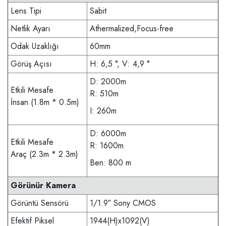
Lens Tipi
Sabit
Netlik Ayarı
Athermalized,Focus-free
Odak Uzaklığı
60mm
Görüş Açısı
H: 6,5 °, V: 4,9 °
D: 2000m
Etkili Mesafe
R: 510m
İnsan (1.8m * 0.5m)
I: 260m
D: 6000m
Etkili Mesafe
R: 1600m
Araç (2.3m * 2.3m)
Ben: 800 m
Görünür Kamera
Görüntü Sensörü
1/1.9″ Sony CMOS
Efektif Piksel
1944(H)x1092(V)