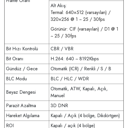
Frame Oranı
Alt Akış:
Termal: 640×512 (varsayılan) /
320×256 @ 1 ~ 25 / 30fps
Görünür: CIF (varsayılan) / D1 @ 1
~ 25 / 30fps
Bit Hızı Kontrolü
CBR / VBR
Bit Oranı
H.264: 640 ~ 8192Kbps
Gündüz / Gece
Otomatik (ICR) / Renkli / S / B
BLC Modu
BLC / HLC / WDR
Otomatik, ATW, Kapalı, Açık,
Beyaz Dengesi
Manuel
Parazit Azaltma
3D DNR
Hareket Algılama
Kapalı / Açık (4 bölge, Dikdörtgen)
ROI
Kapalı / açık (4 bölge)