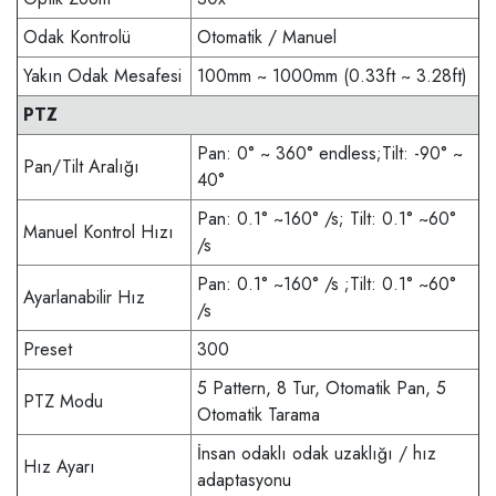
Odak Kontrolü
Otomatik / Manuel
Yakın Odak Mesafesi
100mm ~ 1000mm (0.33ft ~ 3.28ft)
PTZ
Pan: 0° ~ 360° endless;Tilt: -90° ~
Pan/Tilt Aralığı
40°
Pan: 0.1° ~160° /s; Tilt: 0.1° ~60°
Manuel Kontrol Hızı
/s
Pan: 0.1° ~160° /s ;Tilt: 0.1° ~60°
Ayarlanabilir Hız
/s
Preset
300
5 Pattern, 8 Tur, Otomatik Pan, 5
PTZ Modu
Otomatik Tarama
İnsan odaklı odak uzaklığı / hız
Hız Ayarı
adaptasyonu