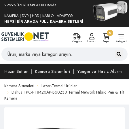
2999₺ ÜZERİ KARGO BEDAVA!
KAMERA | DVR | HDD | KABLO | ADAPTÖR
HEPSİ BİR ARADA FULL KAMERA SETLERİ
0
Kargom
Hesap
Sepet
Kategori
Hazır Setler
Kamera Sistemleri
Yangın ve Hırsız Alarm
Kamera Sistemleri
Lazer-Termal Ürünler
Dahua TPC-PT8420AP-B60Z30 Termal Network Hibrid Pan & Tilt
Kamera