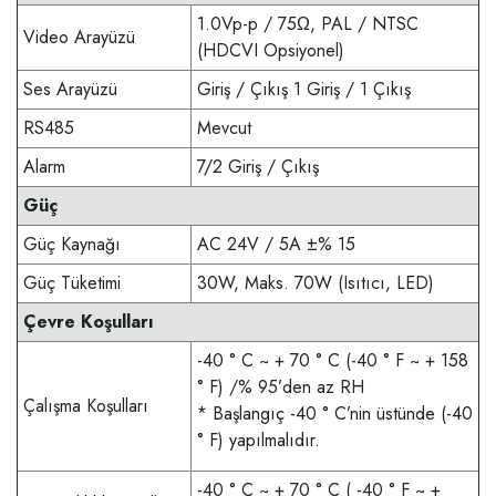
1.0Vp-p / 75Ω, PAL / NTSC
Video Arayüzü
(HDCVI Opsiyonel)
Ses Arayüzü
Giriş / Çıkış 1 Giriş / 1 Çıkış
RS485
Mevcut
Alarm
7/2 Giriş / Çıkış
Güç
Güç Kaynağı
AC 24V / 5A ±% 15
Güç Tüketimi
30W, Maks. 70W (Isıtıcı, LED)
Çevre Koşulları
-40 ° C ~ + 70 ° C (-40 ° F ~ + 158
° F) /% 95’den az RH
Çalışma Koşulları
* Başlangıç ​​-40 ° C’nin üstünde (-40
° F) yapılmalıdır.
-40 ° C ~ + 70 ° C ( -40 ° F ~ +