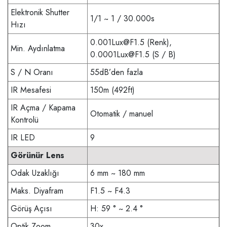
Elektronik Shutter
1/1 ~ 1 / 30.000s
Hızı
0.001Lux@F1.5
(Renk),
Min. Aydınlatma
0.0001Lux@F1.5
(S / B)
S / N Oranı
55dB’den fazla
IR Mesafesi
150m (492ft)
IR Açma / Kapama
Otomatik
/ manuel
Kontrolü
IR LED
9
Görünür Lens
Odak Uzaklığı
6 mm ~ 180 mm
Maks. Diyafram
F1.5 ~ F4.3
Görüş Açısı
H: 59 ° ~ 2.4 °
Optik Zoom
30x