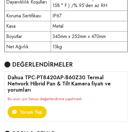
Dayanıklılık Koşulları
158 ° F ) /% 95’den az RH
Koruma Sertifikası
IP67
Kasa
Metal
Boyutlar
345mm x 252mm x 470mm
Net Ağırlık
13kg
DEĞERLENDİRMELER
Dahua TPC-PT8420AP-B60Z30 Termal
Network Hibrid Pan & Tilt Kamera fiyatı ve
yorumları
Bu ürün için henüz değerlendirme yapılmadı
Yorum Yap