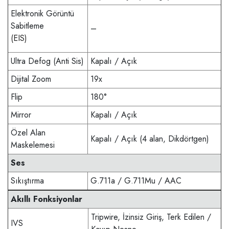
Elektronik Görüntü
Sabitleme
–
(EIS)
Ultra Defog (Anti Sis)
Kapalı / Açık
Dijital Zoom
19x
Flip
180°
Mirror
Kapalı / Açık
Özel Alan
Kapalı / Açık (4 alan, Dikdörtgen)
Maskelemesi
Ses
Sıkıştırma
G.711a / G.711Mu / AAC
Akıllı Fonksiyonlar
Tripwire, İzinsiz Giriş, Terk Edilen /
IVS