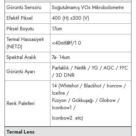
Görüntü Sensörü
Soğutulmamış VOx Mikrobolometre
Efektif Piksel
400 (H) x300 (V)
Piksel Boyutu
17um
Termal Hassasiyeti
<40mK@f/1.0
(NETD)
Spektral Aralık
7a- 14um
Parlaklık / Netlik / YG / AGC / FFC
Görüntü Ayarı
/ 3D DNR
14 (Whitehot / Blackhot / Ironrow /
Icefire /
Füzyon / Gökkuşağı / Globow /
Renk Paletleri
Iconbow1 /
Iconbow2 .etc)
Termal Lens