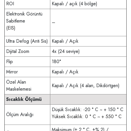
ROI
Kapalı / açık (4 bölge)
Elektronik Görüntü
Sabitleme
–
(EIS)
Ultra Defog (Anti Sis)
Kapalı / Açık
Dijital Zoom
4x (24 seviye)
Flip
180°
Mirror
Kapalı / Açık
Özel Alan
Kapalı / Açık (4 alan, Dikdörtgen)
Maskelemesi
Sıcaklık Ölçümü
Düşük Sıcaklık: -20 ° C ~ + 150 ° C
Ölçüm Aralığı
Yüksek Sıcaklık: 0 ° C ~ + 550 ° C
Maksimum (± 2 ° C, ±% 2) /