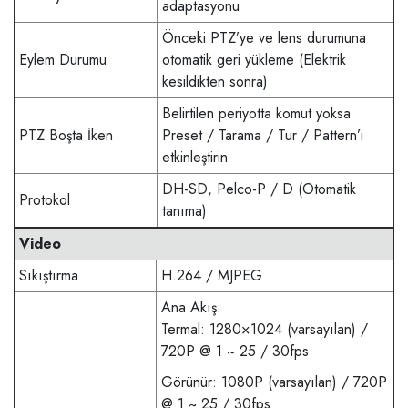
adaptasyonu
Önceki PTZ’ye ve lens durumuna
Eylem Durumu
otomatik geri yükleme (Elektrik
kesildikten sonra)
Belirtilen periyotta komut yoksa
PTZ Boşta İken
Preset / Tarama / Tur / Pattern’i
etkinleştirin
DH-SD, Pelco-P / D (Otomatik
Protokol
tanıma)
Video
Sıkıştırma
H.264 / MJPEG
Ana Akış:
Termal: 1280×1024 (varsayılan) /
720P @ 1 ~ 25 / 30fps
Görünür: 1080P (varsayılan) / 720P
@ 1 ~ 25 / 30fps