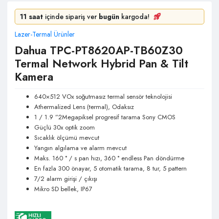
11 saat
içinde sipariş ver
bugün
kargoda!
Lazer-Termal Ürünler
Dahua TPC-PT8620AP-TB60Z30
Termal Network Hybrid Pan & Tilt
Kamera
640×512 VOx soğutmasız termal sensör teknolojisi
Athermalized Lens (termal), Odaksız
1 / 1.9 ”2Megapiksel progresif tarama Sony CMOS
Güçlü 30x optik zoom
Sıcaklık ölçümü mevcut
Yangın algılama ve alarm mevcut
Maks. 160 ° / s pan hızı, 360 ° endless Pan döndürme
En fazla 300 önayar, 5 otomatik tarama, 8 tur, 5 pattern
7/2 alarm girişi / çıkışı
Mikro SD bellek, IP67