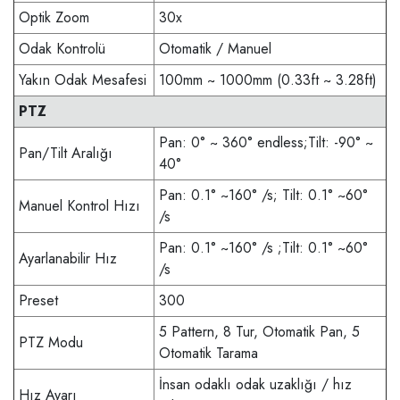
Optik Zoom
30x
Odak Kontrolü
Otomatik / Manuel
Yakın Odak Mesafesi
100mm ~ 1000mm (0.33ft ~ 3.28ft)
PTZ
Pan: 0° ~ 360° endless;Tilt: -90° ~
Pan/Tilt Aralığı
40°
Pan: 0.1° ~160° /s; Tilt: 0.1° ~60°
Manuel Kontrol Hızı
/s
Pan: 0.1° ~160° /s ;Tilt: 0.1° ~60°
Ayarlanabilir Hız
/s
Preset
300
5 Pattern, 8 Tur, Otomatik Pan, 5
PTZ Modu
Otomatik Tarama
İnsan odaklı odak uzaklığı / hız
Hız Ayarı