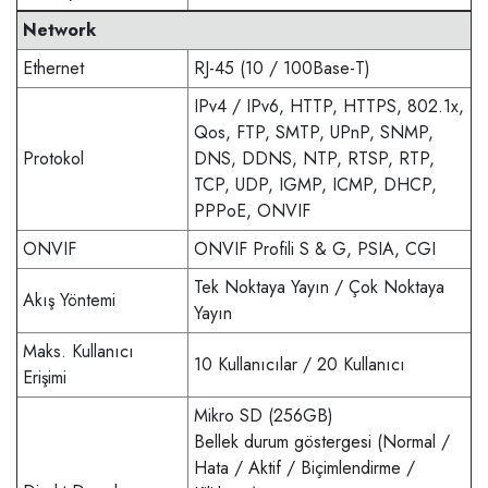
Network
Ethernet
RJ-45 (10 / 100Base-T)
IPv4 / IPv6, HTTP, HTTPS, 802.1x,
Qos, FTP, SMTP, UPnP, SNMP,
Protokol
DNS, DDNS, NTP, RTSP, RTP,
TCP, UDP, IGMP, ICMP, DHCP,
PPPoE, ONVIF
ONVIF
ONVIF Profili S & G, PSIA, CGI
Tek Noktaya Yayın / Çok Noktaya
Akış Yöntemi
Yayın
Maks. Kullanıcı
10 Kullanıcılar / 20 Kullanıcı
Erişimi
Mikro SD (256GB)
Bellek durum göstergesi (Normal /
Hata / Aktif / Biçimlendirme /