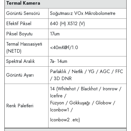
Termal Kamera
Görüntü Sensörü
Soğutmasız VOx Mikrobolometre
Efektif Piksel
640 (H) X512 (V)
Piksel Boyutu
17um
Termal Hassasiyeti
<40mK@f/1.0
(NETD)
Spektral Aralık
7a- 14um
Parlaklık / Netlik / YG / AGC / FFC
Görüntü Ayarı
/ 3D DNR
14 (Whitehot / Blackhot / Ironrow /
Icefire /
Füzyon / Gökkuşağı / Globow /
Renk Paletleri
Iconbow1 /
Iconbow2 .etc)