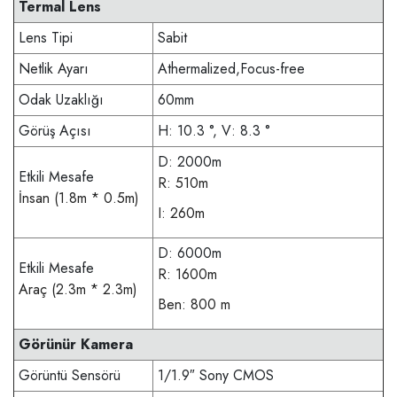
Termal Lens
Lens Tipi
Sabit
Netlik Ayarı
Athermalized,Focus-free
Odak Uzaklığı
60mm
Görüş Açısı
H: 10.3 °, V: 8.3 °
D: 2000m
Etkili Mesafe
R: 510m
İnsan (1.8m * 0.5m)
I: 260m
D: 6000m
Etkili Mesafe
R: 1600m
Araç (2.3m * 2.3m)
Ben: 800 m
Görünür Kamera
Görüntü Sensörü
1/1.9″ Sony CMOS