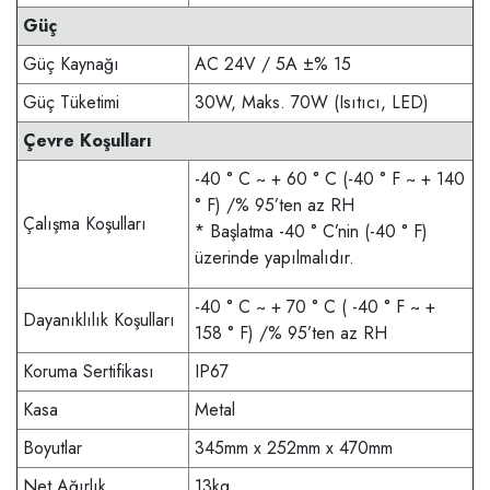
Güç
Güç Kaynağı
AC 24V / 5A ±% 15
Güç Tüketimi
30W, Maks. 70W (Isıtıcı, LED)
Çevre Koşulları
-40 ° C ~ + 60 ° C (-40 ° F ~ + 140
° F) /% 95’ten az RH
Çalışma Koşulları
* Başlatma -40 ° C’nin (-40 ° F)
üzerinde yapılmalıdır.
-40 ° C ~ + 70 ° C ( -40 ° F ~ +
Dayanıklılık Koşulları
158 ° F) /% 95’ten az RH
Koruma Sertifikası
IP67
Kasa
Metal
Boyutlar
345mm x 252mm x 470mm
Net Ağırlık
13kg