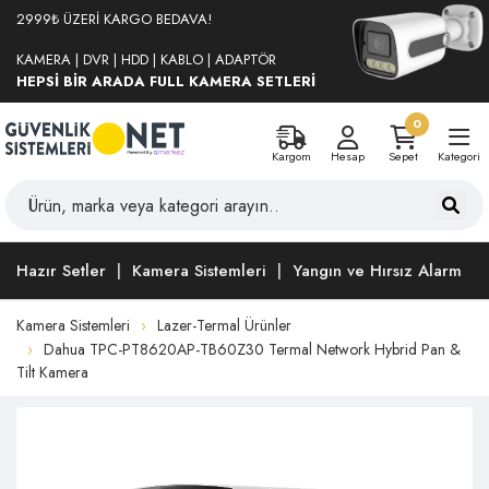
2999₺ ÜZERİ KARGO BEDAVA!
KAMERA | DVR | HDD | KABLO | ADAPTÖR
HEPSİ BİR ARADA FULL KAMERA SETLERİ
0
Kargom
Hesap
Sepet
Kategori
Hazır Setler
Kamera Sistemleri
Yangın ve Hırsız Alarm
Kamera Sistemleri
Lazer-Termal Ürünler
Dahua TPC-PT8620AP-TB60Z30 Termal Network Hybrid Pan &
Tilt Kamera