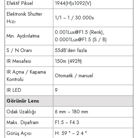
Efektif Piksel
1944(H)x1092(V)
Elektronik Shutter
1/1 ~ 1 / 30.000s
Hızı
0.001Lux@F1.5
(Renk),
Min. Aydınlatma
0.0001Lux@F1.5
(S / B)
S / N Oranı
55dB’den fazla
IR Mesafesi
150m (492ft)
IR Açma / Kapama
Otomatik
/ manuel
Kontrolü
IR LED
9
Görünür Lens
Odak Uzaklığı
6 mm ~ 180 mm
Maks. Diyafram
F1.5 ~ F4.3
Görüş Açısı
H: 59 ° ~ 2.4 °