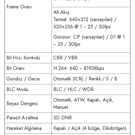
Frame Oranı
Alt Akış:
Termal: 640×512 (varsayılan) /
320×256 @ 1 ~ 25 / 30fps
Görünür: CIF (varsayılan) / D1 @ 1
~ 25 / 30fps
Bit Hızı Kontrolü
CBR / VBR
Bit Oranı
H.264: 640 ~ 8192Kbps
Gündüz / Gece
Otomatik (ICR) / Renkli / S / B
BLC Modu
BLC / HLC / WDR
Otomatik, ATW, Kapalı, Açık,
Beyaz Dengesi
Manuel
Parazit Azaltma
3D DNR
Hareket Algılama
Kapalı / Açık (4 bölge, Dikdörtgen)