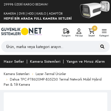
2999₺ ÜZERİ KARGO BEDAVA!
KAMERA | DVR | HDD | KABLO | ADAPTÖR
HEPSİ BİR ARADA FULL KAMERA SETLERİ
0
Kargom
Hesap
Sepet
Kategori
Hazır Setler
Kamera Sistemleri
Yangın ve Hırsız Alarm
Kamera Sistemleri
Lazer-Termal Ürünler
Dahua TPC-PT8620MP-B35Z30 Termal Network Mobil Hybrid
Pan & Tilt Kamera