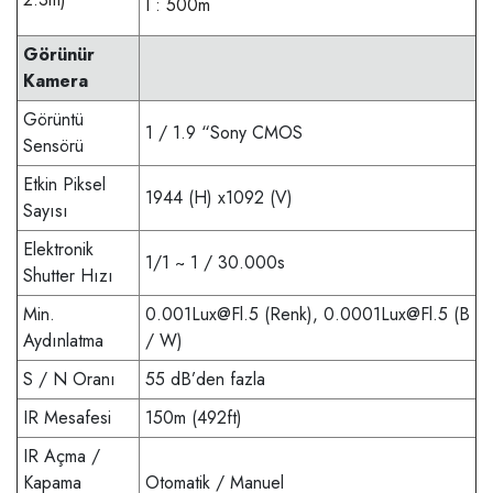
I : 500m
Görünür
Kamera
Görüntü
1 / 1.9 “Sony CMOS
Sensörü
Etkin Piksel
1944 (H) x1092 (V)
Sayısı
Elektronik
1/1 ~ 1 / 30.000s
Shutter Hızı
Min.
0.001Lux@Fl.5
(Renk),
0.0001Lux@Fl.5
(B
Aydınlatma
/ W)
S / N Oranı
55 dB’den fazla
IR Mesafesi
150m (492ft)
IR Açma /
Kapama
Otomatik
/ Manuel