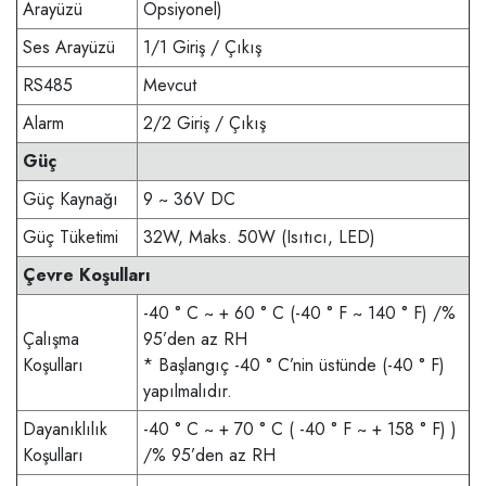
Arayüzü
Opsiyonel)
Ses Arayüzü
1/1 Giriş / Çıkış
RS485
Mevcut
Alarm
2/2 Giriş / Çıkış
Güç
Güç Kaynağı
9 ~ 36V DC
Güç Tüketimi
32W, Maks.
50W (Isıtıcı, LED)
Çevre Koşulları
-40 ° C ~ + 60 ° C (-40 ° F ~ 140 ° F) /%
Çalışma
95’den az RH
Koşulları
* Başlangıç -40 ° C’nin üstünde (-40 ° F)
yapılmalıdır.
Dayanıklılık
-40 ° C ~ + 70 ° C ( -40 ° F ~ + 158 ° F) )
Koşulları
/% 95’den az RH