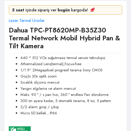
5 saat
içinde sipariş ver
bugün
kargoda!
Lazer-Termal Ürünler
Dahua TPC-PT8620MP-B35Z30
Termal Network Mobil Hybrid Pan &
Tilt Kamera
640 * 512 VOx soğutmasız termal sensör teknolojisi
Athermalized Lens(termal),Focus-free
1/1.9” 2Megapiksel progresif tarama Sony CMOS
Güçlü 30x optik zoom
Sıcaklık ölçümü mevcut
Yangın algılama ve alarm mevcut
Maks. 90 ° / s pan hızı, 360 ° endless Pan döndürme
300 ön ayara kadar, 5 otomatik tarama, 8 tur, 5 pattern
2/2 alarm girişi / çıkışı
Micro SD bellek , IP66