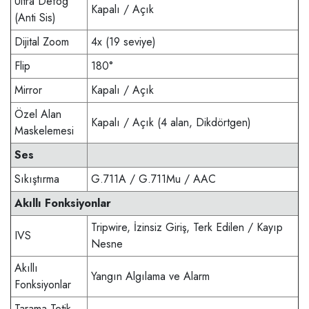
Ultra Defog
Kapalı / Açık
(Anti Sis)
Dijital Zoom
4x (19 seviye)
Flip
180°
Mirror
Kapalı / Açık
Özel Alan
Kapalı / Açık (4 alan, Dikdörtgen)
Maskelemesi
Ses
Sıkıştırma
G.711A / G.711Mu / AAC
Akıllı Fonksiyonlar
Tripwire, İzinsiz Giriş, Terk Edilen / Kayıp
IVS
Nesne
Akıllı
Yangın Algılama ve Alarm
Fonksiyonlar
Tarama Tetik