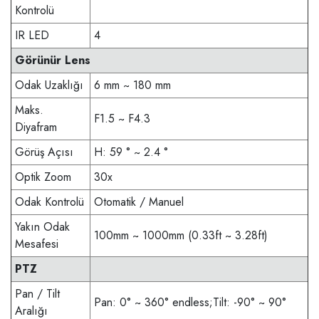
Kontrolü
IR LED
4
Görünür Lens
Odak Uzaklığı
6 mm ~ 180 mm
Maks.
F1.5 ~ F4.3
Diyafram
Görüş Açısı
H: 59 ° ~ 2.4 °
Optik Zoom
30x
Odak Kontrolü
Otomatik / Manuel
Yakın Odak
100mm ~ 1000mm (0.33ft ~ 3.28ft)
Mesafesi
PTZ
Pan / Tilt
Pan: 0° ~ 360° endless;Tilt: -90° ~ 90°
Aralığı