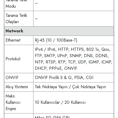
–
Modu
Tarama Tetik
–
Olayları
Network
Ethernet
RJ-45 (10 / 100Base-T)
IPv4 / IPv6, HTTP, HTTPS, 802.1x, Qos,
FTP, SMTP, UPnP, SNMP, DNS, DDNS,
Protokol
NTP, RTSP, RTP, TCP, UDP, IGMP, ICMP,
DHCP, PPPoE, ONVIF
ONVIF
ONVIF Profili S & G, PSIA, CGI
Akış Yöntemi
Tek Noktaya Yayın / Çok Noktaya Yayın
Maks.
Kullanıcı
10 Kullanıcılar / 20 Kullanıcı
Erişimi
Mikro SD (256 GB)