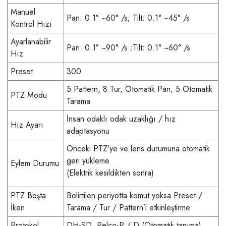
Manuel
Pan: 0.1° ~60° /s; Tilt: 0.1° ~45° /s
Kontrol Hızı
Ayarlanabilir
Pan: 0.1° ~90° /s ;Tilt: 0.1° ~60° /s
Hız
Preset
300
5 Pattern, 8 Tur, Otomatik Pan, 5 Otomatik
PTZ Modu
Tarama
İnsan odaklı odak uzaklığı / hız
Hız Ayarı
adaptasyonu
Önceki PTZ’ye ve lens durumuna otomatik
geri yükleme
Eylem Durumu
(Elektrik kesildikten sonra)
PTZ Boşta
Belirtilen periyotta komut yoksa Preset /
İken
Tarama / Tur / Pattern’i etkinleştirme
Protokol
DH-SD, Pelco-P / D (Otomatik tanıma)