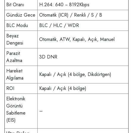
Bit Oranı
H.264: 640 ~ 8192Kbps
Gündüz Gece
Otomatik (ICR) / Renkli / S / B
BLC Modu
BLC / HLC / WDR
Beyaz
Otomatik, ATW, Kapalı, Açık, Manuel
Dengesi
Parazit
3D DNR
Azaltma
Hareket
Kapalı / Açık (4 bölge, Dikdörtgen)
Algılama
ROI
Kapalı / Açık (4 bölge)
Elektronik
Görüntü
–
Sabitleme
(EIS)