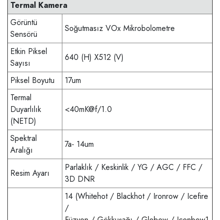
Termal Kamera
Görüntü
Soğutmasız VOx Mikrobolometre
Sensörü
Etkin Piksel
640 (H) X512 (V)
Sayısı
Piksel Boyutu
17um
Termal
Duyarlılık
<40mK@f/1.0
(NETD)
Spektral
7a- 14um
Aralığı
Parlaklık / Keskinlik / YG / AGC / FFC /
Resim Ayarı
3D DNR
14 (Whitehot / Blackhot / Ironrow / Icefire
/
Füzyon / Gökkuşağı / Globow / Iconbow1