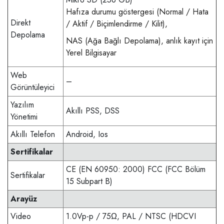
Hafıza durumu göstergesi (Normal / Hata
Direkt
/ Aktif / Biçimlendirme / Kilit),
Depolama
NAS (Ağa Bağlı Depolama), anlık kayıt için
Yerel Bilgisayar
Web
–
Görüntüleyici
Yazılım
Akıllı PSS, DSS
Yönetimi
Akıllı Telefon
Android, Ios
Sertifikalar
CE (EN 60950: 2000) FCC (FCC Bölüm
Sertifikalar
15 Subpart B)
Arayüz
Video
1.0Vp-p / 75Ω, PAL / NTSC (HDCVI