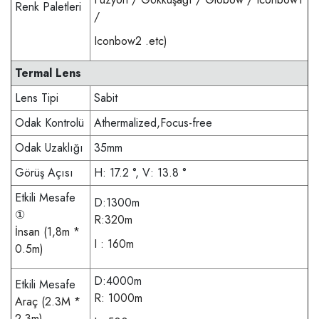
Renk Paletleri
/
Iconbow2 .etc)
Termal Lens
Lens Tipi
Sabit
Odak Kontrolü
Athermalized,Focus-free
Odak Uzaklığı
35mm
Görüş Açısı
H: 17.2 °, V: 13.8 °
Etkili Mesafe
D:1300m
①
R:320m
İnsan (1,8m *
I : 160m
0.5m)
D:4000m
Etkili Mesafe
R: 1000m
Araç (2.3M *
2.3m)