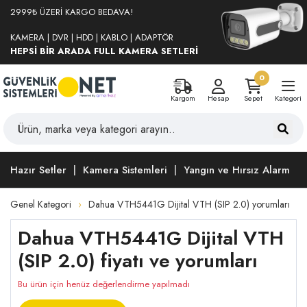
2999₺ ÜZERİ KARGO BEDAVA!
KAMERA | DVR | HDD | KABLO | ADAPTÖR
HEPSİ BİR ARADA FULL KAMERA SETLERİ
0
Kargom
Hesap
Sepet
Kategori
Hazır Setler
Kamera Sistemleri
Yangın ve Hırsız Alarm
Genel Kategori
Dahua VTH5441G Dijital VTH (SIP 2.0) yorumları
Dahua VTH5441G Dijital VTH
(SIP 2.0) fiyatı ve yorumları
Bu ürün için henüz değerlendirme yapılmadı