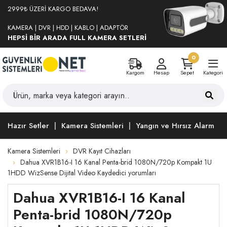
2999₺ ÜZERİ KARGO BEDAVA!
KAMERA | DVR | HDD | KABLO | ADAPTÖR
HEPSİ BİR ARADA FULL KAMERA SETLERİ
0
Kargom
Hesap
Sepet
Kategori
Hazır Setler
Kamera Sistemleri
Yangın ve Hırsız Alarm
Kamera Sistemleri
DVR Kayıt Cihazları
Dahua XVR1B16-I 16 Kanal Penta-brid 1080N/720p Kompakt 1U
1HDD WizSense Dijital Video Kaydedici yorumları
Dahua XVR1B16-I 16 Kanal
Penta-brid 1080N/720p