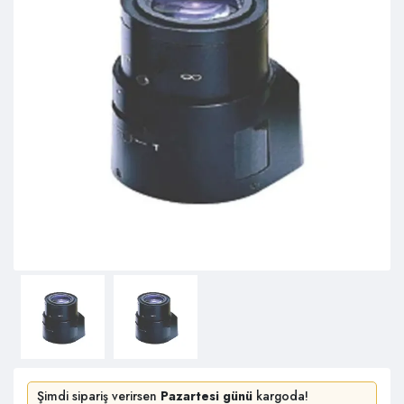
Şimdi sipariş verirsen
Pazartesi günü
kargoda!