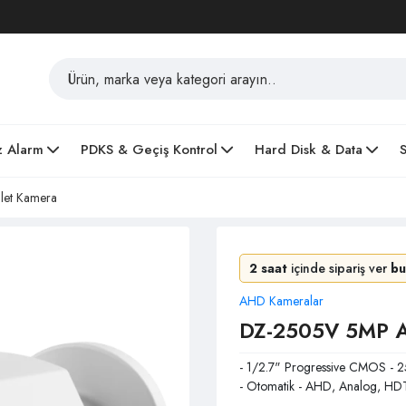
z Alarm
PDKS & Geçiş Kontrol
Hard Disk & Data
et Kamera
2 saat
içinde sipariş ver
bu
AHD Kameralar
DZ-2505V 5MP A
- 1/2.7" Progressive CMOS - 2
- Otomatik - AHD, Analog, H