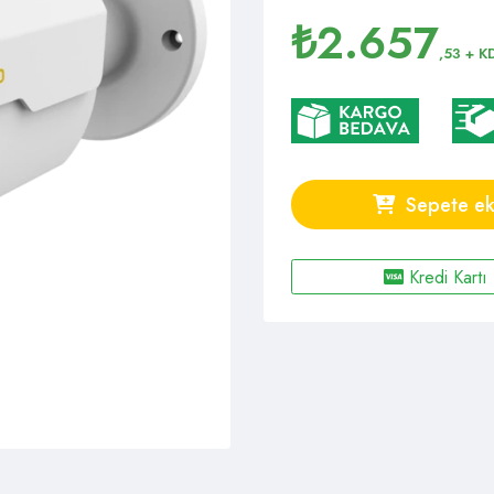
₺
2.657
,53
+ K
Sepete ek
Kredi Kartı