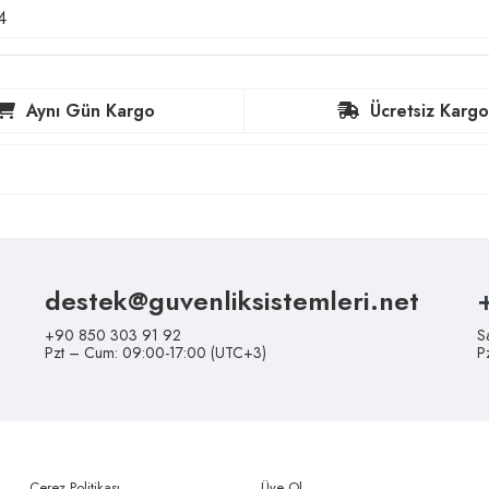
4
Aynı Gün Kargo
Ücretsiz Kargo
destek@guvenliksistemleri.net
+90 850 303 91 92
S
Pzt – Cum: 09:00-17:00 (UTC+3)
P
Çerez Politikası
Üye Ol