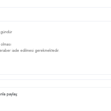
4 gündür
 olması
 beraber iade edilmesi gerekmektedir.
la paylaş: