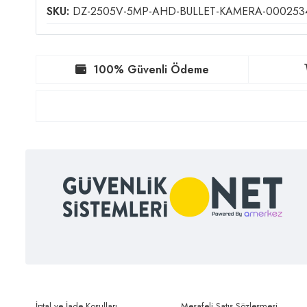
SKU:
DZ-2505V-5MP-AHD-BULLET-KAMERA-000253
100% Güvenli Ödeme
İptal ve İade Koşulları
Mesafeli Satış Sözleşmesi