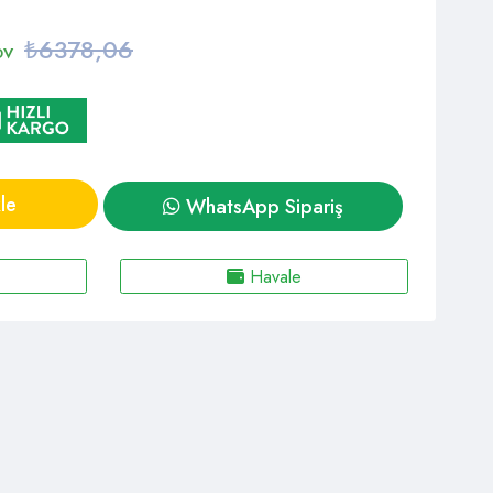
₺6378,06
DV
le
WhatsApp Sipariş
Havale