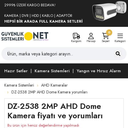
2999₺ ÜZERİ KARGO BEDAVA!
KAMERA | DVR | HDD | KABLO | ADAPTÖR
HEPSİ BİR ARADA FULL KAMERA SETLERİ
0
Kargom
Hesap
Sepet
Kategori
Hazır Setler
Kamera Sistemleri
Yangın ve Hırsız Alarm
Kamera Sistemleri
AHD Kameralar
DZ-2538 2MP AHD Dome Kamera yorumları
DZ-2538 2MP AHD Dome
Kamera fiyatı ve yorumları
Bu ürün için henüz değerlendirme yapılmadı