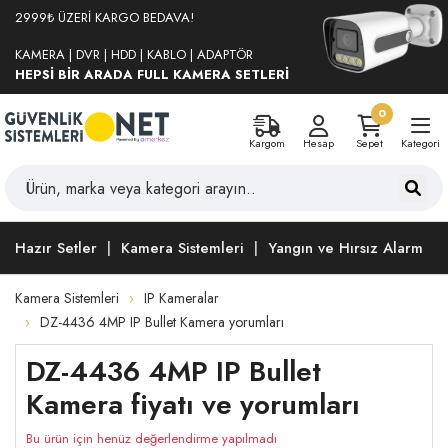
2999₺ ÜZERİ KARGO BEDAVA!
KAMERA | DVR | HDD | KABLO | ADAPTÖR
HEPSİ BİR ARADA FULL KAMERA SETLERİ
0
Kargom
Hesap
Sepet
Kategori
Hazır Setler
Kamera Sistemleri
Yangın ve Hırsız Alarm
Kamera Sistemleri
IP Kameralar
DZ-4436 4MP IP Bullet Kamera yorumları
DZ-4436 4MP IP Bullet
Kamera fiyatı ve yorumları
Bu ürün için henüz değerlendirme yapılmadı