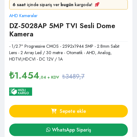
6 saat
içinde sipariş ver
bugün
kargoda!
AHD Kameralar
DZ-5028AP 5MP TVI Sesli Dome
Kamera
- 1/2.7" Progressive CMOS - 2592x1944 5MP - 2.8mm Sabit
Lens - 2 Array Led / 30 metre - Otomatik - AHD, Analog,
HDTVI,HDCVI - DC 12V / 1A​
₺
1.454
₺3489,7
,04
+ KDV
Sepete ekle
WhatsApp Sipariş