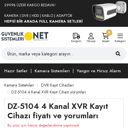
2999₺ ÜZERİ KARGO BEDAVA!
KAMERA | DVR | HDD | KABLO | ADAPTÖR
HEPSİ BİR ARADA FULL KAMERA SETLERİ
0
Kargom
Hesap
Sepet
Kategori
Hazır Setler
Kamera Sistemleri
Yangın ve Hırsız Alarm
Kamera Sistemleri
DVR Kayıt Cihazları
DZ-5104 4 Kanal XVR Kayıt Cihazı yorumları
DZ-5104 4 Kanal XVR Kayıt
Cihazı fiyatı ve yorumları
Bu ürün için henüz değerlendirme yapılmadı