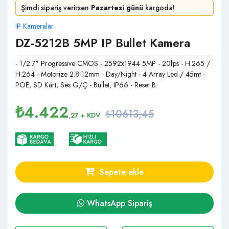
Şimdi sipariş verirsen
Pazartesi günü
kargoda!
IP Kameralar
DZ-5212B 5MP IP Bullet Kamera
- 1/2.7" Progressive CMOS - 2592x1944 5MP - 20fps - H.265 /
H.264 - Motorize 2.8-12mm - Day/Night - 4 Array Led / 45mt -
POE, SD Kart, Ses G/Ç - Bullet, IP66 - Reset B.
₺
4.422
₺10613,45
,27
+ KDV
Sepete ekle
WhatsApp Sipariş