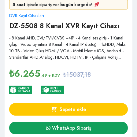
5 saat
içinde sipariş ver
bugün
kargoda!
DVR Kayıt Cihazları
DZ-5508 8 Kanal XVR Kayıt Cihazı
- 8 Kanal AHD,CVI/TVI/CVBS +4IP - 4 Kanal ses giriş - 1 Kanal
çıkış - Video oynatma 8 Kanal - 4 Kanal IP desteği - 1xHDD, Maks.
10 TB - Video Çıkış HDMI / VGA - Mobil İzleme iOS, Android -
Standartlar AHD,Analog, HDCVI, HDTVI, IP - Çalışma Voltajı...
₺
6.265
₺15037,18
,49
+ KDV
Sepete ekle
WhatsApp Sipariş