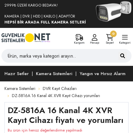
2999₺ ÜZERİ KARGO BEDAVA!
KAMERA | DVR | HDD | KABLO | ADAPTÖR
HEPSİ BİR ARADA FULL KAMERA SETLERİ
0
Kargom
Hesap
Sepet
Kategori
Hazır Setler
Kamera Sistemleri
Yangın ve Hırsız Alarm
Kamera Sistemleri
DVR Kayıt Cihazları
DZ-5816A 16 Kanal 4K XVR Kayıt Cihazı yorumları
DZ-5816A 16 Kanal 4K XVR
Kayıt Cihazı fiyatı ve yorumları
Bu ürün için henüz değerlendirme yapılmadı