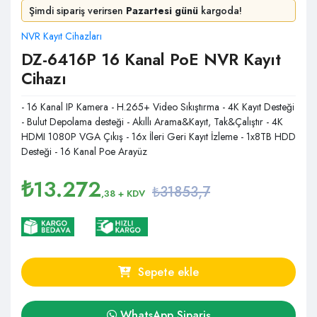
Şimdi sipariş verirsen
Pazartesi günü
kargoda!
NVR Kayıt Cihazları
DZ-6416P 16 Kanal PoE NVR Kayıt
Cihazı
- 16 Kanal IP Kamera - H.265+ Video Sıkıştırma - 4K Kayıt Desteği
- Bulut Depolama desteği - Akıllı Arama&Kayıt, Tak&Çalıştır - 4K
HDMI 1080P VGA Çıkış - 16x İleri Geri Kayıt İzleme - 1x8TB HDD
Desteği - 16 Kanal Poe Arayüz
₺
13.272
₺31853,7
,38
+ KDV
Sepete ekle
WhatsApp Sipariş