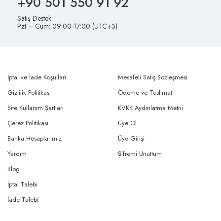
+90 501 550 91 92
Satış Destek
Pzt – Cum: 09:00-17:00 (UTC+3)
İptal ve İade Koşulları
Mesafeli Satış Sözleşmesi
Gizlilik Politikası
Ödeme ve Teslimat
Site Kullanım Şartları
KVKK Aydınlatma Metni
Çerez Politikası
Üye Ol
Banka Hesaplarımız
Üye Girişi
Yardım
Şifremi Unuttum
Blog
İptal Talebi
İade Talebi