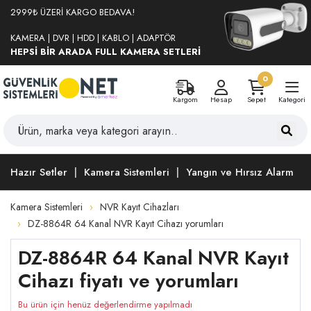
2999₺ ÜZERİ KARGO BEDAVA!
KAMERA | DVR | HDD | KABLO | ADAPTÖR
HEPSİ BİR ARADA FULL KAMERA SETLERİ
0
Kargom
Hesap
Sepet
Kategori
Hazır Setler
Kamera Sistemleri
Yangın ve Hırsız Alarm
Kamera Sistemleri
NVR Kayıt Cihazları
DZ-8864R 64 Kanal NVR Kayıt Cihazı yorumları
DZ-8864R 64 Kanal NVR Kayıt
Cihazı fiyatı ve yorumları
Bu ürün için henüz değerlendirme yapılmadı