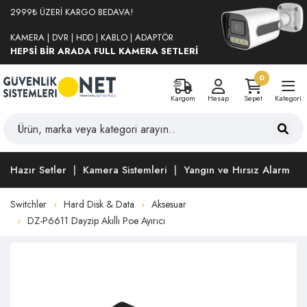
2999₺ ÜZERİ KARGO BEDAVA!
KAMERA | DVR | HDD | KABLO | ADAPTÖR
HEPSİ BİR ARADA FULL KAMERA SETLERİ
0
Kargom
Hesap
Sepet
Kategori
Hazır Setler
Kamera Sistemleri
Yangın ve Hırsız Alarm
Switchler
Hard Disk & Data
Aksesuar
DZ-P6611 Dayzip Akıllı Poe Ayırıcı