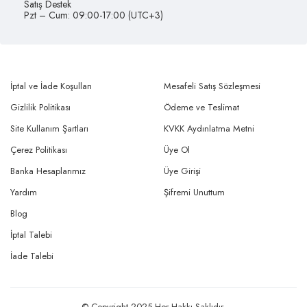
Satış Destek
Pzt – Cum: 09:00-17:00 (UTC+3)
İptal ve İade Koşulları
Mesafeli Satış Sözleşmesi
Gizlilik Politikası
Ödeme ve Teslimat
Site Kullanım Şartları
KVKK Aydınlatma Metni
Çerez Politikası
Üye Ol
Banka Hesaplarımız
Üye Girişi
Yardım
Şifremi Unuttum
Blog
İptal Talebi
İade Talebi
© Copyright 2025 Her Hakkı Saklıdır.