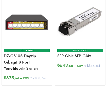
HIZLI KARGO
HIZLI KARGO
DZ-GS108 Dayzip
SFP Gbic SFP Gbix
Gibagit 8 Port
₺
643
₺1544,64
,60
+ KDV
Yönetilebilir Switch
₺
875
₺2101,54
,64
+ KDV