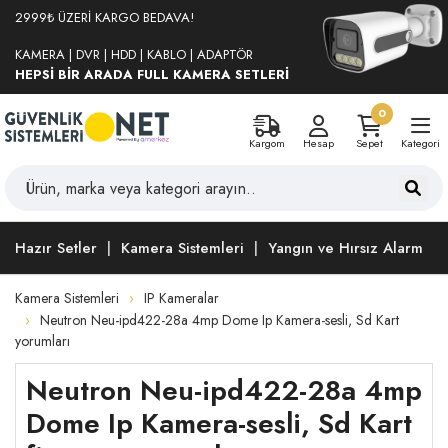
2999₺ ÜZERİ KARGO BEDAVA!
KAMERA | DVR | HDD | KABLO | ADAPTÖR
HEPSİ BİR ARADA FULL KAMERA SETLERİ
0
Kargom
Hesap
Sepet
Kategori
Hazır Setler
Kamera Sistemleri
Yangın ve Hırsız Alarm
Kamera Sistemleri
IP Kameralar
Neutron Neu-ipd422-28a 4mp Dome Ip Kamera-sesli, Sd Kart
yorumları
Neutron Neu-ipd422-28a 4mp
Dome Ip Kamera-sesli, Sd Kart