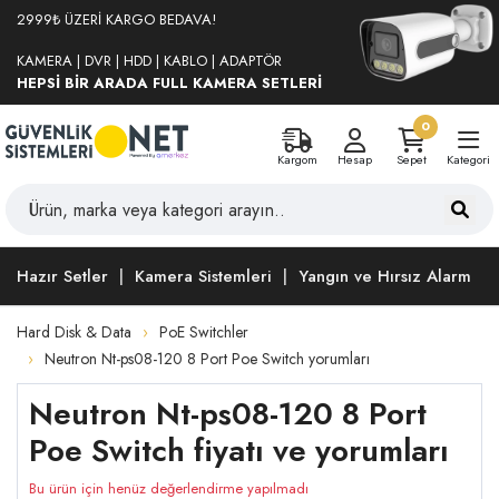
2999₺ ÜZERİ KARGO BEDAVA!
KAMERA | DVR | HDD | KABLO | ADAPTÖR
HEPSİ BİR ARADA FULL KAMERA SETLERİ
0
Kargom
Hesap
Sepet
Kategori
Hazır Setler
Kamera Sistemleri
Yangın ve Hırsız Alarm
Hard Disk & Data
PoE Switchler
Neutron Nt-ps08-120 8 Port Poe Switch yorumları
Neutron Nt-ps08-120 8 Port
Poe Switch fiyatı ve yorumları
Bu ürün için henüz değerlendirme yapılmadı