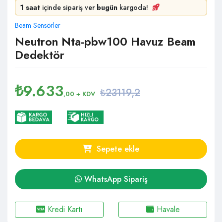
1 saat
içinde sipariş ver
bugün
kargoda!
Beam Sensörler
Neutron Nta-pbw100 Havuz Beam
Dedektör
₺
9.633
₺23119,2
,00
+ KDV
Sepete ekle
WhatsApp Sipariş
Kredi Kartı
Havale