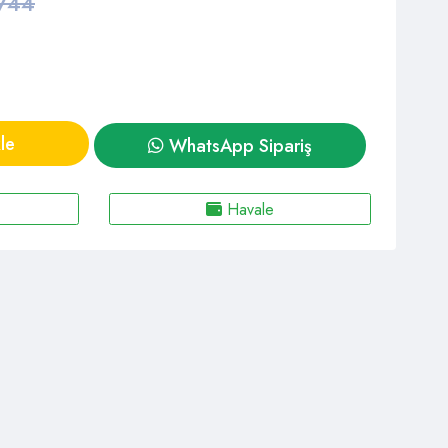
744
le
WhatsApp Sipariş
Havale