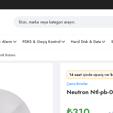
z Alarm
PDKS & Geçiş Kontrol
Hard Disk & Data
anik Butonu
14 saat
içinde sipariş ver
b
Çevre Birimler
Neutron Ntl-pb-0
₺
310