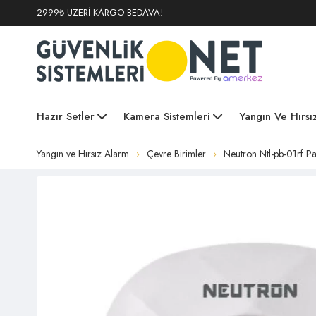
2999₺ ÜZERİ KARGO BEDAVA!
Hazır Setler
Kamera Sistemleri
Yangın Ve Hırsı
Yangın ve Hırsız Alarm
Çevre Birimler
Neutron Ntl-pb-01rf P