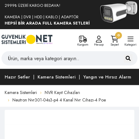
2999₺ ÜZERİ KARGO BEDAVA!
KAMERA | DVR | HDD | KABLO | ADAPTÖR
HEPSİ BİR ARADA FULL KAMERA SETLERİ
0
Kargom
Hesap
Sepet
Kategori
Hazır Setler
Kamera Sistemleri
Yangın ve Hırsız Alarm
Kamera Sistemleri
NVR Kayıt Cihazları
Neutron Nvr301-04s3-p4 4 Kanal Nvr Cihazı-4 Poe