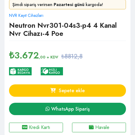
Şimdi sipariş verirsen
Pazartesi günü
kargoda!
NVR Kayıt Cihazları
Neutron Nvr301-04s3-p4 4 Kanal
Nvr Cihazı-4 Poe
₺
3.672
₺8812,8
,00
+ KDV
Sepete ekle
WhatsApp Sipariş
Kredi Kartı
Havale