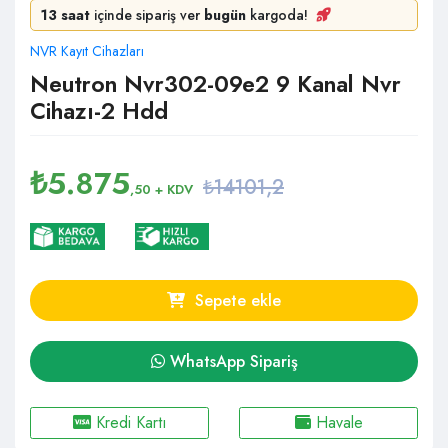
13 saat
içinde sipariş ver
bugün
kargoda!
NVR Kayıt Cihazları
Neutron Nvr302-09e2 9 Kanal Nvr
Cihazı-2 Hdd
₺
5.875
₺14101,2
,50
+ KDV
Sepete ekle
WhatsApp Sipariş
Kredi Kartı
Havale