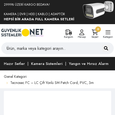
2999₺ ÜZERİ KARGO BEDAVA!
KAMERA | DVR | HDD | KABLO | ADAPTÖR
HEPSİ BİR ARADA FULL KAMERA SETLERİ
0
Kargom
Hesap
Sepet
Kategori
Hazır Setler
Kamera Sistemleri
Yangın ve Hırsız Alarm
Genel Kategori
Tecnosec FC – LC Çift Yönlü SM Patch Cord, PVC, 3m