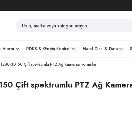
z Alarm
PDKS & Geçiş Kontrol
Hard Disk & Data
280-30150 Çift spektrumlu PTZ Ağ Kamerası yorumları
0 Çift spektrumlu PTZ Ağ Kamerası