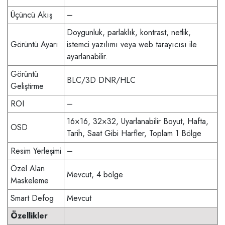
Üçüncü Akış
–
Doygunluk, parlaklık, kontrast, netlik,
Görüntü Ayarı
istemci yazılımı veya web tarayıcısı ile
ayarlanabilir.
Görüntü
BLC/3D DNR/HLC
Geliştirme
ROI
–
16×16, 32×32, Uyarlanabilir Boyut, Hafta,
OSD
Tarih, Saat Gibi Harfler, Toplam 1 Bölge
Resim Yerleşimi
–
Özel Alan
Mevcut, 4 bölge
Maskeleme
Smart Defog
Mevcut
Özellikler