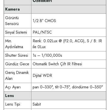
Özellikleri
Kamera
Görüntü
1/2.8″ CMOS
Sensörü
Sinyal Sistemi
PAL/NTSC
Min.
Renk: 0.02Lux @ (F2.0, ACG), S / B: IR
Aydınlatma
ile 0Lux
Shutter Süresi
1s – 1/100,000s
Gündüz Gece
Otomatik Switch Çift IR Filtresi
Geniş Dinamik
Dijital WDR
Alan
Açı Ayarı
pan 0~330°, tilt 0~75°, döndürme 0~350°
Lens
Lens Tipi
Sabit