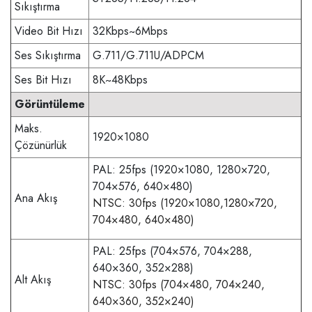
Sıkıştırma
Video Bit Hızı
32Kbps~6Mbps
Ses Sıkıştırma
G.711/G.711U/ADPCM
Ses Bit Hızı
8K~48Kbps
Görüntüleme
Maks.
1920×1080
Çözünürlük
PAL: 25fps (1920×1080, 1280×720,
704×576, 640×480)
Ana Akış
NTSC: 30fps (1920×1080,1280×720,
704×480, 640×480)
PAL: 25fps (704×576, 704×288,
640×360, 352×288)
Alt Akış
NTSC: 30fps (704×480, 704×240,
640×360, 352×240)