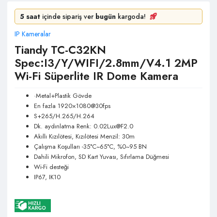
5 saat
içinde sipariş ver
bugün
kargoda!
IP Kameralar
Tiandy TC-C32KN
Spec:I3/Y/WIFI/2.8mm/V4.1 2MP
Wi-Fi Süperlite IR Dome Kamera
·Metal+Plastik Gövde
En fazla 1920×1080@30fps
S+265/H.265/H.264
Dk. aydınlatma Renk:
0.02Lux@F2.0
Akıllı Kızılötesi, Kızılötesi Menzil: 30m
Çalışma Koşulları -35°C~65°C, %0~95 BN
Dahili Mikrofon, SD Kart Yuvası, Sıfırlama Düğmesi
Wi-Fi desteği
IP67, IK10