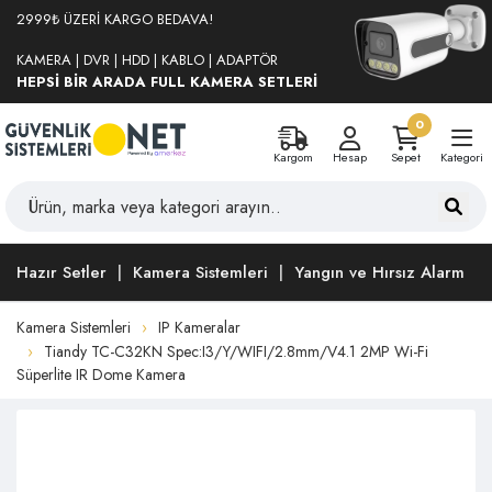
2999₺ ÜZERİ KARGO BEDAVA!
KAMERA | DVR | HDD | KABLO | ADAPTÖR
HEPSİ BİR ARADA FULL KAMERA SETLERİ
0
Kargom
Hesap
Sepet
Kategori
Hazır Setler
Kamera Sistemleri
Yangın ve Hırsız Alarm
Kamera Sistemleri
IP Kameralar
Tiandy TC-C32KN Spec:I3/Y/WIFI/2.8mm/V4.1 2MP Wi-Fi
Süperlite IR Dome Kamera