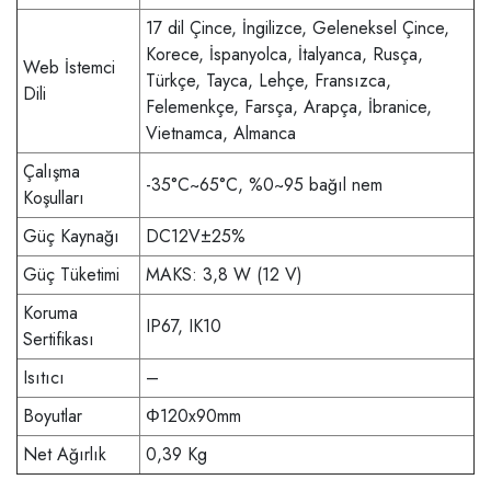
17 dil Çince, İngilizce, Geleneksel Çince,
Korece, İspanyolca, İtalyanca, Rusça,
Web İstemci
Türkçe, Tayca, Lehçe, Fransızca,
Dili
Felemenkçe, Farsça, Arapça, İbranice,
Vietnamca, Almanca
Çalışma
-35°C~65°C, %0~95 bağıl nem
Koşulları
Güç Kaynağı
DC12V±25%
Güç Tüketimi
MAKS: 3,8 W (12 V)
Koruma
IP67, IK10
Sertifikası
Isıtıcı
–
Boyutlar
Φ120x90mm
Net Ağırlık
0,39 Kg