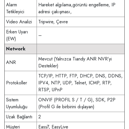
Alarm
Hareket algılama,görüntü engelleme, IP
Tetikleyici
adresi çakışması,
Video Analizi
Tripwire, Çevre
Erken Uyarı
–
(EW)
Network
Mevcut (Yalnızca Tiandy ANR NVR’yi
ANR
Destekler)
TCP/IP, HTTP, FTP, DHCP, DNS, DDNS,
Protokoller
IPV4, NTP, UDP, Telnet, ICMP, RTP,
RTSP, UPnP
Sistem
ONVIF (PROFIL S / T / G), SDK, P2P
Uyumluluğu
(Profil G ile birbirini dışlayan)
Uzak Bağlantı
2
Müşteri
Easy7, EasyLive