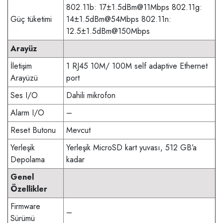
802.11b: 17±1.5dBm@11Mbps 802.11g:
Güç tüketimi
14±1.5dBm@54Mbps 802.11n:
12.5±1.5dBm@150Mbps
Arayüz
İletişim
1 RJ45 10M/ 100M self adaptive Ethernet
Arayüzü
port
Ses I/O
Dahili mikrofon
Alarm I/O
–
Reset Butonu
Mevcut
Yerleşik
Yerleşik MicroSD kart yuvası, 512 GB’a
Depolama
kadar
Genel
Özellikler
Firmware
–
Sürümü