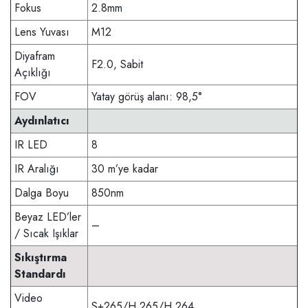
Fokus
2.8mm
Lens Yuvası
M12
Diyafram
F2.0, Sabit
Açıklığı
FOV
Yatay görüş alanı: 98,5°
Aydınlatıcı
IR LED
8
IR Aralığı
30 m’ye kadar
Dalga Boyu
850nm
Beyaz LED’ler
–
/ Sıcak Işıklar
Sıkıştırma
Standardı
Video
S+265/H.265/H.264