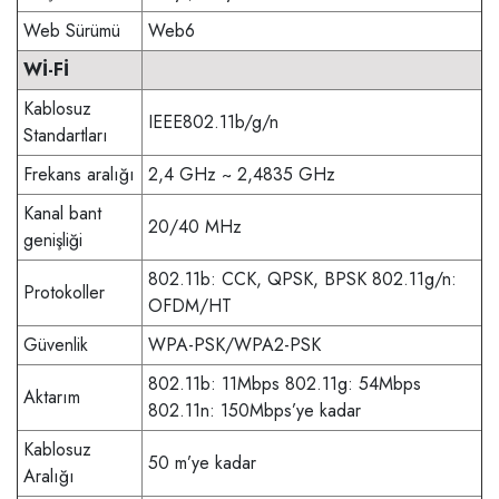
Web Sürümü
Web6
Wİ-Fİ
Kablosuz
IEEE802.11b/g/n
Standartları
Frekans aralığı
2,4 GHz ~ 2,4835 GHz
Kanal bant
20/40 MHz
genişliği
802.11b: CCK, QPSK, BPSK 802.11g/n:
Protokoller
OFDM/HT
Güvenlik
WPA-PSK/WPA2-PSK
802.11b: 11Mbps 802.11g: 54Mbps
Aktarım
802.11n: 150Mbps’ye kadar
Kablosuz
50 m’ye kadar
Aralığı