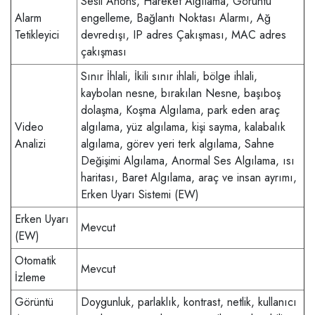
Sesli Anons, Hareket Algılama, Görüntü
Alarm
engelleme, Bağlantı Noktası Alarmı, Ağ
Tetikleyici
devredışı, IP adres Çakışması, MAC adres
çakışması
Sınır İhlali, İkili sınır ihlali, bölge ihlali,
kaybolan nesne, bırakılan Nesne, başıboş
dolaşma, Koşma Algılama, park eden araç
Video
algılama, yüz algılama, kişi sayma, kalabalık
Analizi
algılama, görev yeri terk algılama, Sahne
Değişimi Algılama, Anormal Ses Algılama, ısı
haritası, Baret Algılama, araç ve insan ayrımı,
Erken Uyarı Sistemi (EW)
Erken Uyarı
Mevcut
(EW)
Otomatik
Mevcut
İzleme
Görüntü
Doygunluk, parlaklık, kontrast, netlik, kullanıcı