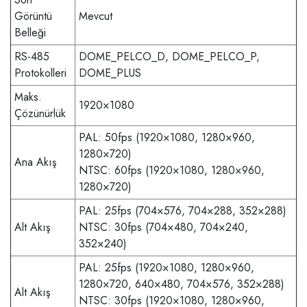
Görüntü
Mevcut
Belleği
RS-485
DOME_PELCO_D, DOME_PELCO_P,
Protokolleri
DOME_PLUS
Maks.
1920×1080
Çözünürlük
PAL: 50fps (1920×1080, 1280×960,
1280×720)
Ana Akış
NTSC: 60fps (1920×1080, 1280×960,
1280×720)
PAL: 25fps (704×576, 704×288, 352×288)
Alt Akış
NTSC: 30fps (704×480, 704×240,
352×240)
PAL: 25fps (1920×1080, 1280×960,
1280×720, 640×480, 704×576, 352×288)
Alt Akış
NTSC: 30fps (1920×1080, 1280×960,