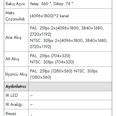
Bakış Açısı
Yatay: 360 °, Dikey: 74 °
Maks.
(4096×1800)*2 kanal
Çözünürlük
PAL: 25fps 2×(4096×1800, 3840×1680,
2720×1192)
Ana Akış
NTSC: 30fps 2×(4096×1800, 3840×1680,
2720×1192)
PAL: 25fps (704×320)
Alt Akış
NTSC: 30fps (704×320)
PAL: 25fps (1280×560) NTSC: 30fps
Üçüncü Akış
(1280×560)
Aydınlatıcı
IR LED
–
IR Aralığı
–
Beyaz