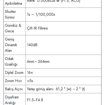
Renk: 0.0008Lux @ (F1.5, ACG)
Aydınlatma
Shutter
1s – 1/100,000s
Süresi
Gündüz &
Çift IR Filtresi
Gece
Geniş
Dinamik
140dB
Alan
Odak
6mm～264mm
Uzaklığı
Dijital Zoom
16×
Zoom Hızı
<5s
Bakış Açısı
Yatay görüş alanı: 61,2 ° (w) ~ 2 ° (t)
Diyafram
F1.5~F4.8
Aralığı