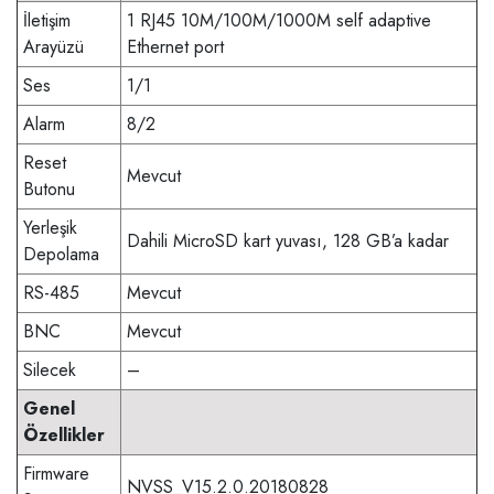
İletişim
1 RJ45 10M/100M/1000M self adaptive
Arayüzü
Ethernet port
Ses
1/1
Alarm
8/2
Reset
Mevcut
Butonu
Yerleşik
Dahili MicroSD kart yuvası, 128 GB’a kadar
Depolama
RS-485
Mevcut
BNC
Mevcut
Silecek
–
Genel
Özellikler
Firmware
NVSS_V15.2.0.20180828