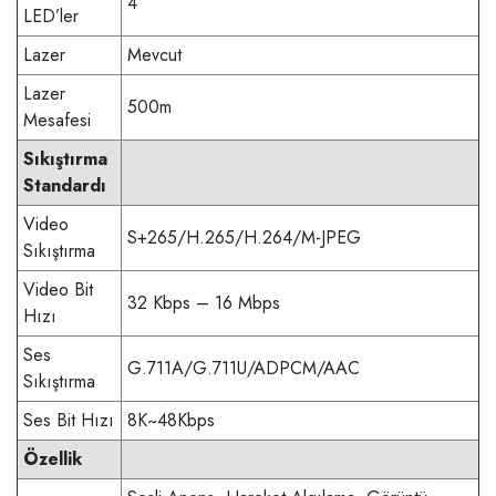
4
LED’ler
Lazer
Mevcut
Lazer
500m
Mesafesi
Sıkıştırma
Standardı
Video
S+265/H.265/H.264/M-JPEG
Sıkıştırma
Video Bit
32 Kbps – 16 Mbps
Hızı
Ses
G.711A/G.711U/ADPCM/AAC
Sıkıştırma
Ses Bit Hızı
8K~48Kbps
Özellik