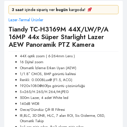
3 saat
içinde sipariş ver
bugün
kargoda!
Lazer-Termal Ürünler
Tiandy TC-H3169M 44X/LW/P/A
16MP 44x Süper Starlight Lazer
AEW Panoramik PTZ Kamera
44X optik zoom ( 6-264mm Lens )
16 Dijital zoom
Otomatik İzleme Erken Uyarı (AEW)
1/1.8″ CMOS, 8MP görüntü kalitesi
Renkli: 0.0008Lux@ (F1.5, ACG)
1920×1080@60fps görüntü çözünürlüğü
S+265/H.265/H.264/M-JPEG
500m Lazer, 4 adet White led
140dB WDR
Gece/Gündüz Çift IR Filtresi
IR,BLC, 3D DNR, HLC, 7 alan ROI, Sis Giderme, OSD,
Otomatik Takip
1×1 ses giriş çıkışı, 8×2 alarm giriş çıkışı