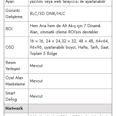
Ayarı
yazılımı veya web tarayıcısı ile ayarlanabilir
Görüntü
BLC/3D DNR/HLC
Geliştirme
Hem Ana hem de Alt Akış için 7 Dinamik
ROI
Alan, otomatik izleme ROI’sini destekler
16 × 16, 24 × 24,32 × 32, 48 × 48, 64×64,
OSD
96×96, uyarlanabilir boyut, Hafta, Tarih, Saat,
Toplam 5 Bölge
Resim
Mevcut
Yerleşimi
Özel Alan
Mevcut
Maskeleme
Smart
Mevcut
Defog
Network