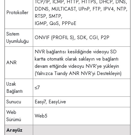
TCP/IP, ICMP, HTTP, HTTPS, DHCP, DNS,
DDNS, MULTICAST, UPnP, FTP, IPV4, NTP,
Protokoller
RTSP, SMTP,
IGMP, QoS, PPPoE
Sistem
ONVIF (PROFIL S), SDK, CGI, P2P
Uyumluluğu
NVR bağlantısı kesildiğinde videoyu SD
kartta otomatik olarak saklayın ve bağlantı
ANR
devam ettiğinde videoyu NVR’ye yükleyin
(Yalnızca Tiandy ANR NVR’yi Destekleyin)
Uzak
≤7
Bağlantı
Sunucu
Easy7, EasyLive
Web
Web5
Sürümü
Arayüz