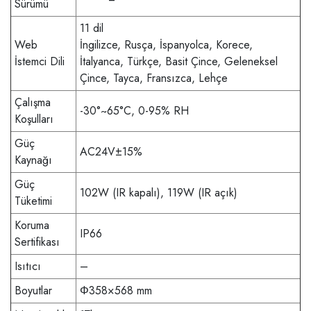
Sürümü
11 dil
Web
İngilizce, Rusça, İspanyolca, Korece,
İstemci Dili
İtalyanca, Türkçe, Basit Çince, Geleneksel
Çince, Tayca, Fransızca, Lehçe
Çalışma
-30°~65°C, 0-95% RH
Koşulları
Güç
AC24V±15%
Kaynağı
Güç
102W (IR kapalı), 119W (IR açık)
Tüketimi
Koruma
IP66
Sertifikası
Isıtıcı
–
Boyutlar
Φ358×568 mm