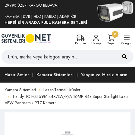
2999₺ ÜZERİ KARGO BEDAVA!
KAMERA | DVR | HDD | KABLO | ADAPTÖR
HEPSİ BİR ARADA FULL KAMERA SETLERİ
0
Kargom
Hesap
Sepet
Kategori
Hazır Setler
Kamera Sistemleri
Yangın ve Hırsız Alarm
Kamera Sistemleri
Lazer-Termal Ürünler
Tiandy TC-H3169M 44X/LW/P/A 16MP 44x Süper Starlight Lazer
AEW Panoramik PTZ Kamera