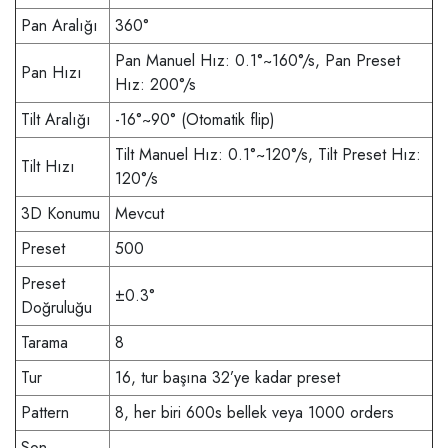
Pan Aralığı
360°
Pan Manuel Hız: 0.1°~160°/s, Pan Preset
Pan Hızı
Hız: 200°/s
Tilt Aralığı
-16°~90° (Otomatik flip)
Tilt Manuel Hız: 0.1°~120°/s, Tilt Preset Hız:
Tilt Hızı
120°/s
3D Konumu
Mevcut
Preset
500
Preset
±0.3°
Doğruluğu
Tarama
8
Tur
16, tur başına 32’ye kadar preset
Pattern
8, her biri 600s bellek veya 1000 orders
Son