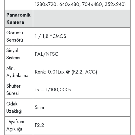
1280×720, 640×480, 704×480, 352×240)
Panaromik
Kamera
Görüntü
1 / 1,8 “CMOS
Sensörü
Sinyal
PAL/NTSC
Sistemi
Min.
Renk: 0.01Lux @ (F2.2, ACG)
Aydınlatma
Shutter
1s – 1/100,000s
Süresi
Odak
5mm
Uzaklığı
Diyafram
F2.2
Açıklığı