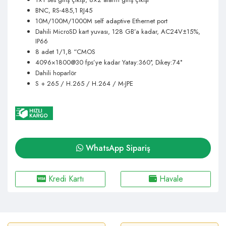
BNC, RS-485,1 RJ45
10M/100M/1000M self adaptive Ethernet port
Dahili MicroSD kart yuvası, 128 GB’a kadar, AC24V±15%,
IP66
8 adet 1/1,8 “CMOS
4096×1800@30 fps’ye kadar Yatay:360°, Dikey:74°
Dahili hoparlör
S + 265 / H.265 / H.264 / M-JPE
WhatsApp Sipariş
Kredi Kartı
Havale