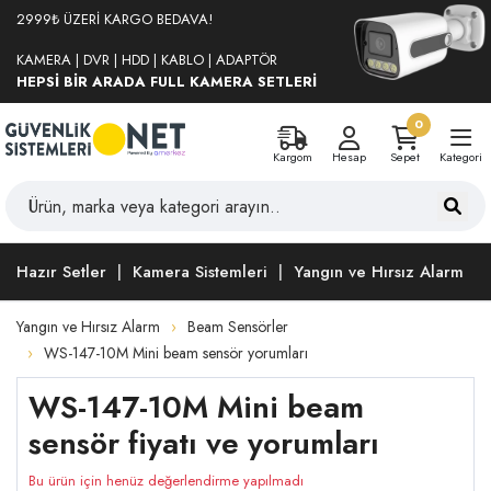
2999₺ ÜZERİ KARGO BEDAVA!
KAMERA | DVR | HDD | KABLO | ADAPTÖR
HEPSİ BİR ARADA FULL KAMERA SETLERİ
0
Kargom
Hesap
Sepet
Kategori
Hazır Setler
Kamera Sistemleri
Yangın ve Hırsız Alarm
Yangın ve Hırsız Alarm
Beam Sensörler
WS-147-10M Mini beam sensör yorumları
WS-147-10M Mini beam
sensör fiyatı ve yorumları
Bu ürün için henüz değerlendirme yapılmadı