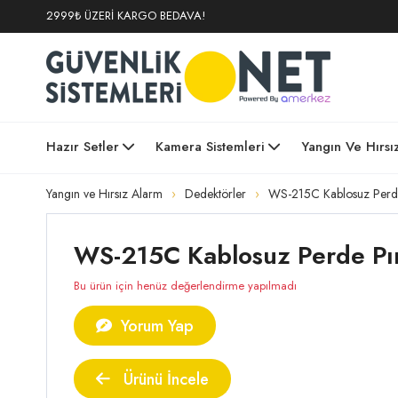
2999₺ ÜZERİ KARGO BEDAVA!
Hazır Setler
Kamera Sistemleri
Yangın Ve Hırsı
Yangın ve Hırsız Alarm
Dedektörler
WS-215C Kablosuz Perde
WS-215C Kablosuz Perde Pır 
Bu ürün için henüz değerlendirme yapılmadı
Yorum Yap
Ürünü İncele